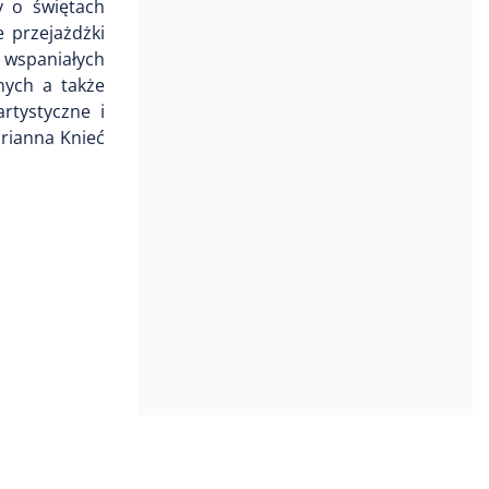
y o świętach
 przejażdżki
e wspaniałych
nych a także
rtystyczne i
rianna Knieć