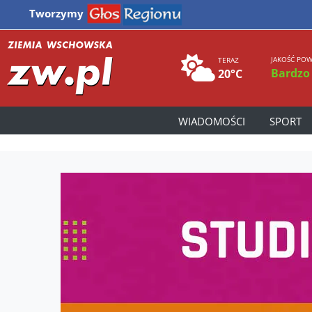
Tworzymy
JAKOŚĆ POW
TERAZ
Bardzo
20°C
WIADOMOŚCI
SPORT