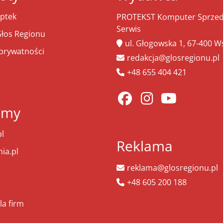
ptek
PROTEKST Komputer Sprzeda
Serwis
łos Regionu
ul. Głogowska 1, 67-400 
 prywatności
redakcja@glosregionu.pl
+48 655 404 421
amy
l
Reklama
ia.pl
reklama@glosregionu.pl
+48 605 200 188
la firm