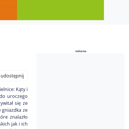
reklama
reklama
udostępnij
lnice: Kąty i
 do uroczego
witał się ze
e gniazdka ze
tóre znalazło
ich jak i ich