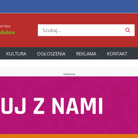
IETRZA
 dobra
KULTURA
OGŁOSZENIA
REKLAMA
KONTAKT
reklama