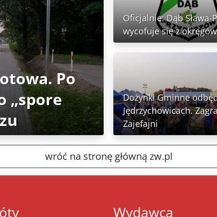
Oficjalnie: Dąb Sława-
wycofuje się z okręgów
gotowa. Po
o „spore
Dożynki Gminne odbęd
Jędrzychowicach. Zagra
rzu
Zajefajni
wróć na stronę główną zw.pl
óty
Wydawca