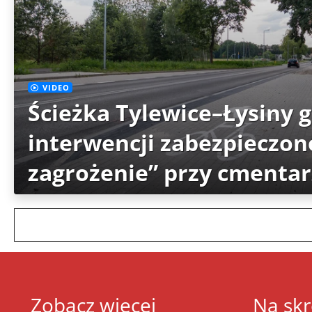
VIDEO
Ścieżka Tylewice–Łysiny 
interwencji zabezpieczon
zagrożenie” przy cmenta
Zobacz więcej
Na skr