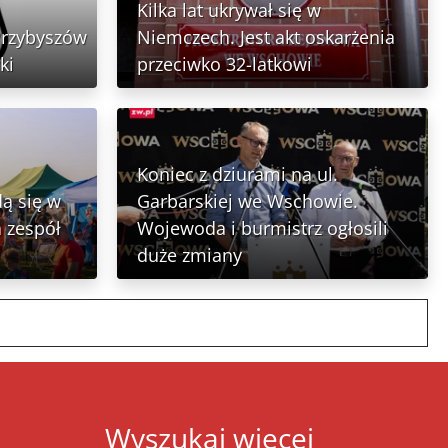
Kilka lat ukrywał się w
Przybyszów
Niemczech. Jest akt oskarżenia
ki
przeciwko 32-latkowi
Koniec z dziurami na ul.
ą się w
Garbarskiej we Wschowie.
 zespół
Wojewoda i burmistrz ogłosili
duże zmiany
Wyszukaj więcej