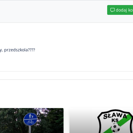
dodaj k
ły, przedszkola????