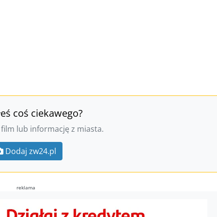
łeś coś ciekawego?
 film lub informację z miasta.
Dodaj zw24.pl
reklama