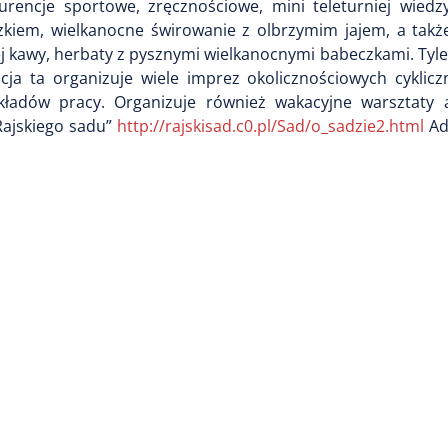
urencje sportowe, zręcznościowe, mini teleturniej wiedz
zkiem, wielkanocne świrowanie z olbrzymim jajem, a także
ej kawy, herbaty z pysznymi wielkanocnymi babeczkami. Tyl
cja ta organizuje wiele imprez okolicznościowych cyklicz
akładów pracy. Organizuje również wakacyjne warsztaty a
Rajskiego sadu”
http://rajskisad.c0.pl/Sad/o_sadzie2.html
Ad