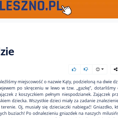
zie
😊
leźliśmy miejscowość o nazwie Kąty, podzieloną na dwie dzie
ejewem po skręceniu w lewo w tzw. „gazkę”, dotarliśmy
jączek z koszyczkiem pełnym niespodzianek. Zajączek przy
skiem dziecka. Wszystkie dzieci miały za zadanie znalezieni
renie. Oj, musiały się dzieciaczki nabiegać! Gniazdko, k
ałych buziach! Po odnalezieniu gniazdek na naszych milusińsk