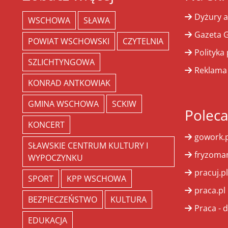
Dyżury a
WSCHOWA
SŁAWA
Gazeta G
POWIAT WSCHOWSKI
CZYTELNIA
Polityka
SZLICHTYNGOWA
Reklama
KONRAD ANTKOWIAK
GMINA WSCHOWA
SCKIW
Polec
KONCERT
gowork.p
SŁAWSKIE CENTRUM KULTURY I
fryzoman
WYPOCZYNKU
pracuj.pl
SPORT
KPP WSCHOWA
praca.pl
BEZPIECZEŃSTWO
KULTURA
Praca - d
EDUKACJA