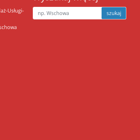
ż-Usługi-
szukaj
Wschowa