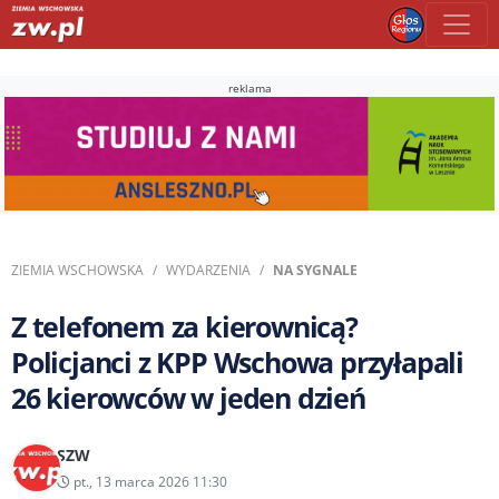
reklama
ZIEMIA WSCHOWSKA
WYDARZENIA
NA SYGNALE
Z telefonem za kierownicą?
Policjanci z KPP Wschowa przyłapali
26 kierowców w jeden dzień
SZW
pt., 13 marca 2026 11:30