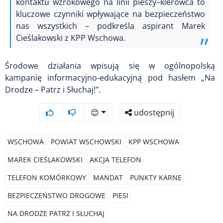
kontaktu wzrokowego na linii pieszy–kierowca to
kluczowe czynniki wpływające na bezpieczeństwo
nas wszystkich – podkreśla aspirant Marek
Cieślakowski z KPP Wschowa.
Środowe działania wpisują się w ogólnopolską
kampanię informacyjno-edukacyjną pod hasłem „Na
Drodze – Patrz i Słuchaj!".
😊
udostępnij
WSCHOWA
POWIAT WSCHOWSKI
KPP WSCHOWA
MAREK CIEŚLAKOWSKI
AKCJA TELEFON
TELEFON KOMÓRKOWY
MANDAT
PUNKTY KARNE
BEZPIECZEŃSTWO DROGOWE
PIESI
NA DRODZE PATRZ I SŁUCHAJ