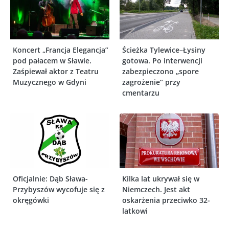
Koncert „Francja Elegancja”
Ścieżka Tylewice–Łysiny
pod pałacem w Sławie.
gotowa. Po interwencji
Zaśpiewał aktor z Teatru
zabezpieczono „spore
Muzycznego w Gdyni
zagrożenie” przy
cmentarzu
Oficjalnie: Dąb Sława-
Kilka lat ukrywał się w
Przybyszów wycofuje się z
Niemczech. Jest akt
okręgówki
oskarżenia przeciwko 32-
latkowi