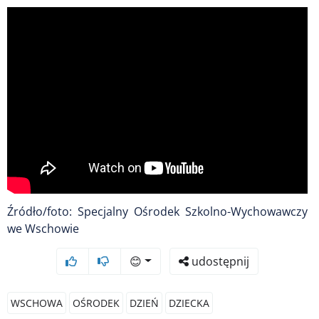
Źródło/foto: Specjalny Ośrodek Szkolno-Wychowawczy
we Wschowie
😊
udostępnij
WSCHOWA
OŚRODEK
DZIEŃ
DZIECKA