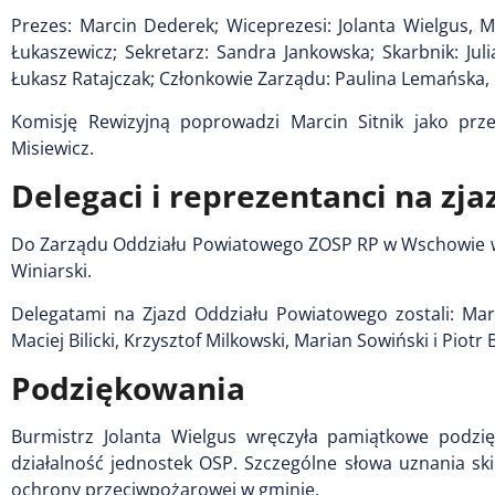
Prezes: Marcin Dederek; Wiceprezesi: Jolanta Wielgus,
Łukaszewicz; Sekretarz: Sandra Jankowska; Skarbnik: J
Łukasz Ratajczak; Członkowie Zarządu: Paulina Lemańska, 
Komisję Rewizyjną poprowadzi Marcin Sitnik jako prze
Misiewicz.
Delegaci i reprezentanci na zj
Do Zarządu Oddziału Powiatowego ZOSP RP w Wschowie we
Winiarski.
Delegatami na Zjazd Oddziału Powiatowego zostali: Mar
Maciej Bilicki, Krzysztof Milkowski, Marian Sowiński i Piotr 
Podziękowania
Burmistrz Jolanta Wielgus wręczyła pamiątkowe podzię
działalność jednostek OSP. Szczególne słowa uznania s
ochrony przeciwpożarowej w gminie.