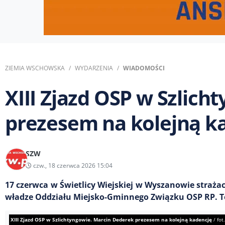
ZIEMIA WSCHOWSKA
WYDARZENIA
WIADOMOŚCI
XIII Zjazd OSP w Szlic
prezesem na kolejną k
SZW
czw., 18 czerwca 2026 15:04
17 czerwca w Świetlicy Wiejskiej w Wyszanowie straża
władze Oddziału Miejsko-Gminnego Związku OSP RP. To ju
XIII Zjazd OSP w Szlichtyngowie. Marcin Dederek prezesem na kolejną kadencję
/
fot