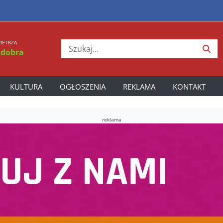
IETRZA
 dobra
KULTURA
OGŁOSZENIA
REKLAMA
KONTAKT
reklama