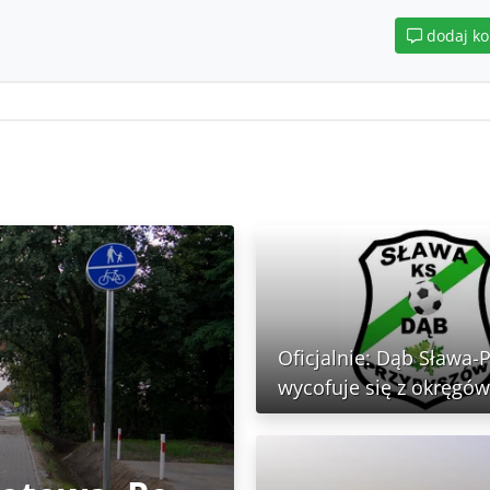
dodaj k
Oficjalnie: Dąb Sława-
wycofuje się z okręgów