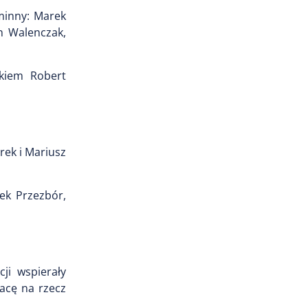
minny: Marek
n Walenczak,
nkiem Robert
ek i Mariusz
ek Przezbór,
ji wspierały
acę na rzecz