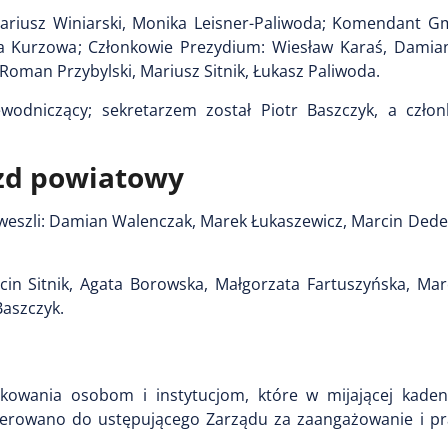
 Mariusz Winiarski, Monika Leisner-Paliwoda; Komendant G
ulia Kurzowa; Członkowie Prezydium: Wiesław Karaś, Damia
Roman Przybylski, Mariusz Sitnik, Łukasz Paliwoda.
wodniczący; sekretarzem został Piotr Baszczyk, a czło
azd powiatowy
szli: Damian Walenczak, Marek Łukaszewicz, Marcin Deder
cin Sitnik, Agata Borowska, Małgorzata Fartuszyńska, Mar
Baszczyk.
kowania osobom i instytucjom, które w mijającej kadenc
kierowano do ustępującego Zarządu za zaangażowanie i pr