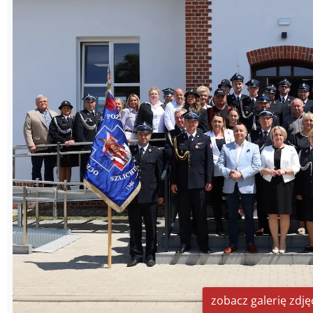
zobacz galerię zdję