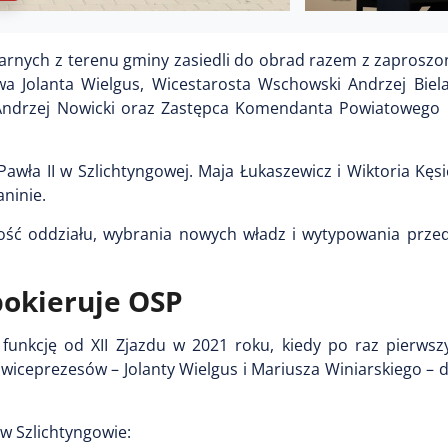
żarnych z terenu gminy zasiedli do obrad razem z zaprosz
owa Jolanta Wielgus, Wicestarosta Wschowski Andrzej Biel
drzej Nowicki oraz Zastępca Komendanta Powiatowego P
awła II w Szlichtyngowej. Maja Łukaszewicz i Wiktoria Kęsi
aninie.
ność oddziału, wybrania nowych władz i wytypowania przed
pokieruje OSP
funkcję od XII Zjazdu w 2021 roku, kiedy po raz pierwsz
iceprezesów – Jolanty Wielgus i Mariusza Winiarskiego – 
w Szlichtyngowie: