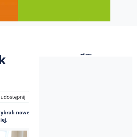
k
reklama
reklama
udostępnij
wybrali nowe
iej.