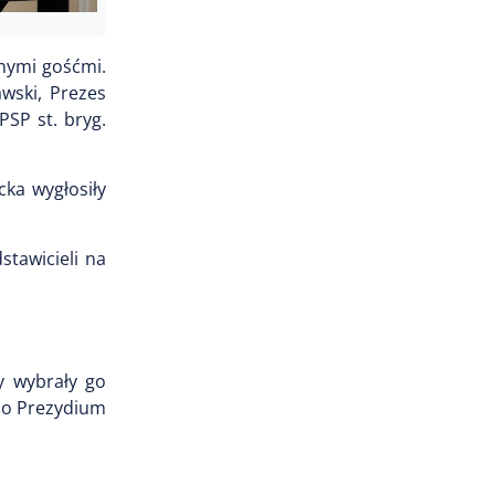
onymi gośćmi.
awski, Prezes
SP st. bryg.
cka wygłosiły
stawicieli na
y wybrały go
do Prezydium