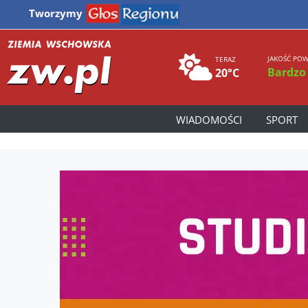
Tworzymy
JAKOŚĆ POW
TERAZ
Bardzo
20°C
WIADOMOŚCI
SPORT