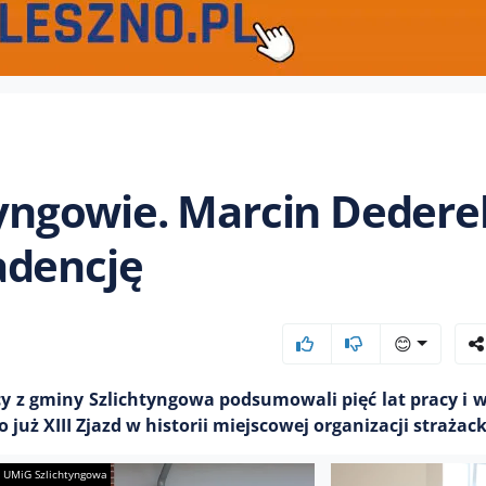
htyngowie. Marcin Dedere
adencję
😊
cy z gminy Szlichtyngowa podsumowali pięć lat pracy i 
ż XIII Zjazd w historii miejscowej organizacji strażack
. UMiG Szlichtyngowa