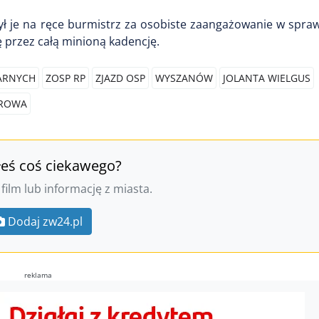
ł je na ręce burmistrz za osobiste zaangażowanie w spraw
 przez całą minioną kadencję.
ARNYCH
ZOSP RP
ZJAZD OSP
WYSZANÓW
JOLANTA WIELGUS
AROWA
łeś coś ciekawego?
 film lub informację z miasta.
Dodaj zw24.pl
reklama