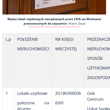
Wykaz lokali użytkowych zarządzanych przez CKiR we Wschowie
przeznaczonych do użyczenia
/ Autor: Zw.pl
L.p
POŁOŻENIE
NR KSIĘGI
PRZEZNACZ
NIERUCHOMOŚCI
WIECZYSTEJ
NIERUCHOM
SPOSÓB
UŻYTKOWANI
ZAGOSPOD
1
Lokale użytkowe
ZG1W/000036
Cele st
Centrum
położone na
69/0
drugim
Usług Społe