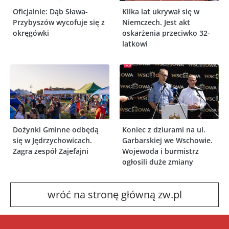
Oficjalnie: Dąb Sława-
Kilka lat ukrywał się w
Przybyszów wycofuje się z
Niemczech. Jest akt
okręgówki
oskarżenia przeciwko 32-
latkowi
Dożynki Gminne odbędą
Koniec z dziurami na ul.
się w Jędrzychowicach.
Garbarskiej we Wschowie.
Zagra zespół Zajefajni
Wojewoda i burmistrz
ogłosili duże zmiany
wróć na stronę główną zw.pl