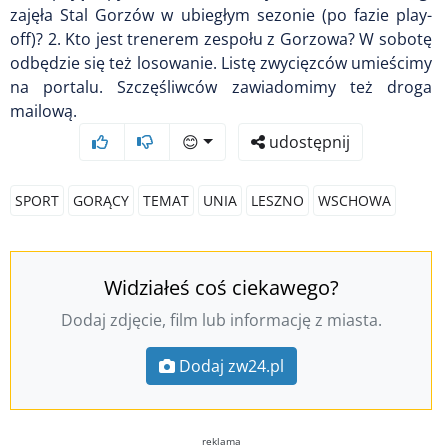
zajęła Stal Gorzów w ubiegłym sezonie (po fazie play-
off)? 2. Kto jest trenerem zespołu z Gorzowa? W sobotę
odbędzie się też losowanie. Listę zwycięzców umieścimy
na portalu. Szczęśliwców zawiadomimy też droga
mailową.
😊
udostępnij
SPORT
GORĄCY
TEMAT
UNIA
LESZNO
WSCHOWA
Widziałeś coś ciekawego?
Dodaj zdjęcie, film lub informację z miasta.
Dodaj zw24.pl
reklama