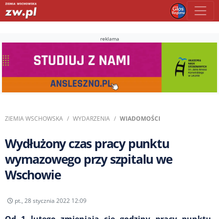
reklama
ZIEMIA WSCHOWSKA
WYDARZENIA
WIADOMOŚCI
Wydłużony czas pracy punktu
wymazowego przy szpitalu we
Wschowie
pt., 28 stycznia 2022 12:09
Od 1 lutego zmieniają się godziny pracy punktu