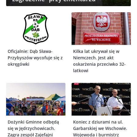
Oficjalnie: Dąb Sława-
Kilka lat ukrywał się w
Przybyszów wycofuje się z
Niemczech. Jest akt
okręgówki
oskarżenia przeciwko 32-
latkowi
Dożynki Gminne odbędą
Koniec z dziurami na ul.
się w Jędrzychowicach.
Garbarskiej we Wschowie.
Zagra zespół Zajefajni
Wojewoda i burmistrz