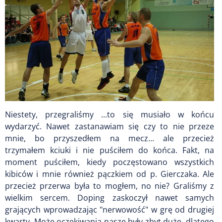
Niestety, przegraliśmy ...to się musiało w końcu
wydarzyć. Nawet zastanawiam się czy to nie przeze
mnie, bo przyszedłem na mecz... ale przecież
trzymałem kciuki i nie puściłem do końca. Fakt, na
moment puściłem, kiedy poczęstowano wszystkich
kibiców i mnie również pączkiem od p. Gierczaka. Ale
przecież przerwa była to mogłem, no nie? Graliśmy z
wielkim sercem. Doping zaskoczył nawet samych
grających wprowadzając "nerwowość" w grę od drugiej
kwarty. Może oczekiwania nasze były zbyt duże, dlatego