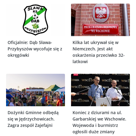
Oficjalnie: Dąb Sława-
Kilka lat ukrywał się w
Przybyszów wycofuje się z
Niemczech. Jest akt
okręgówki
oskarżenia przeciwko 32-
latkowi
Dożynki Gminne odbędą
Koniec z dziurami na ul.
się w Jędrzychowicach.
Garbarskiej we Wschowie.
Zagra zespół Zajefajni
Wojewoda i burmistrz
ogłosili duże zmiany