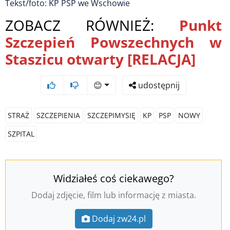
Tekst/foto: KP PSP we Wschowie
ZOBACZ RÓWNIEŻ:
Punkt
Szczepień Powszechnych w
Staszicu otwarty [RELACJA]
😊
udostępnij
STRAŻ
SZCZEPIENIA
SZCZEPIMYSIĘ
KP
PSP
NOWY
SZPITAL
Widziałeś coś ciekawego?
Dodaj zdjęcie, film lub informację z miasta.
Dodaj zw24.pl