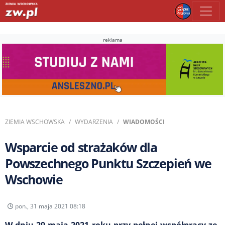
reklama
ZIEMIA WSCHOWSKA
WYDARZENIA
WIADOMOŚCI
Wsparcie od strażaków dla
Powszechnego Punktu Szczepień we
Wschowie
pon., 31 maja 2021 08:18
W dniu 29 maja 2021 roku przy pełnej współpracy ze