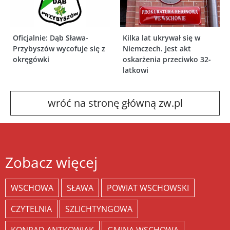
Oficjalnie: Dąb Sława-
Kilka lat ukrywał się w
Przybyszów wycofuje się z
Niemczech. Jest akt
okręgówki
oskarżenia przeciwko 32-
latkowi
wróć na stronę główną zw.pl
Zobacz więcej
WSCHOWA
SŁAWA
POWIAT WSCHOWSKI
CZYTELNIA
SZLICHTYNGOWA
KONRAD ANTKOWIAK
GMINA WSCHOWA