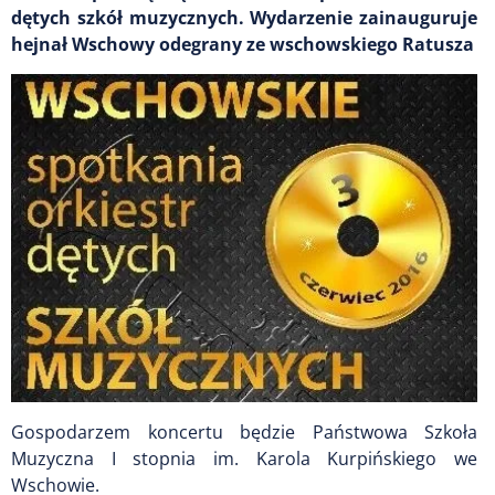
dętych szkół muzycznych. Wydarzenie zainauguruje
hejnał Wschowy odegrany ze wschowskiego Ratusza
Gospodarzem koncertu będzie Państwowa Szkoła
Muzyczna I stopnia im. Karola Kurpińskiego we
Wschowie.