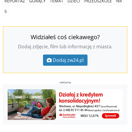
REPORTAŻ
GORĄCY
TEMAT
DZIECI
PRZEDSZKOLE
NR
5
Widziałeś coś ciekawego?
Dodaj zdjęcie, film lub informację z miasta.
Dodaj zw24.pl
reklama