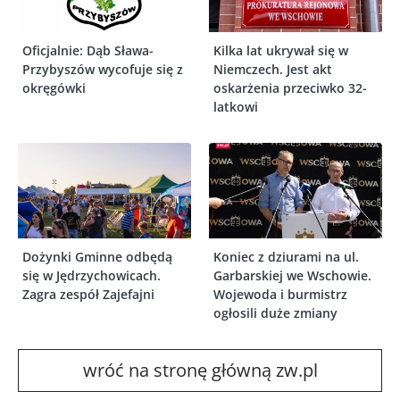
Oficjalnie: Dąb Sława-
Kilka lat ukrywał się w
Przybyszów wycofuje się z
Niemczech. Jest akt
okręgówki
oskarżenia przeciwko 32-
latkowi
Dożynki Gminne odbędą
Koniec z dziurami na ul.
się w Jędrzychowicach.
Garbarskiej we Wschowie.
Zagra zespół Zajefajni
Wojewoda i burmistrz
ogłosili duże zmiany
wróć na stronę główną zw.pl