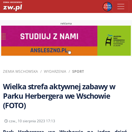
reklama
ZIEMIA WSCHOWSKA
WYDARZENIA
SPORT
Wielka strefa aktywnej zabawy w
Parku Herbergera we Wschowie
(FOTO)
czw., 10 sierpnia 2023 17:13
Park Herbergera we Wschowie na jeden dzień