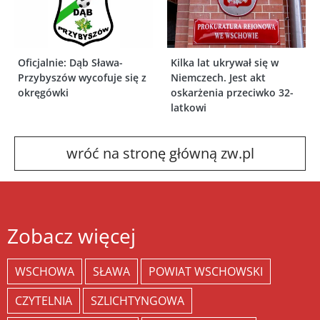
Oficjalnie: Dąb Sława-
Kilka lat ukrywał się w
Przybyszów wycofuje się z
Niemczech. Jest akt
okręgówki
oskarżenia przeciwko 32-
latkowi
wróć na stronę główną zw.pl
Zobacz więcej
WSCHOWA
SŁAWA
POWIAT WSCHOWSKI
CZYTELNIA
SZLICHTYNGOWA