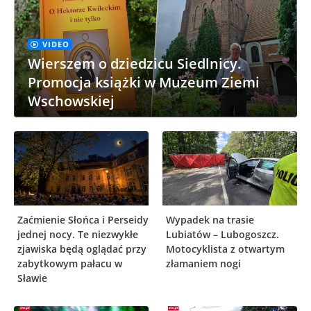
VIDEO
Wierszem o dziedzicu Siedlnicy.
Promocja książki w Muzeum Ziemi
Wschowskiej
Zaćmienie Słońca i Perseidy
Wypadek na trasie
jednej nocy. Te niezwykłe
Lubiatów – Lubogoszcz.
zjawiska będą oglądać przy
Motocyklista z otwartym
zabytkowym pałacu w
złamaniem nogi
Sławie