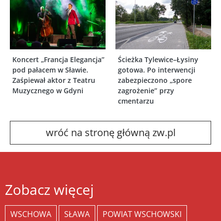
Koncert „Francja Elegancja”
Ścieżka Tylewice–Łysiny
pod pałacem w Sławie.
gotowa. Po interwencji
Zaśpiewał aktor z Teatru
zabezpieczono „spore
Muzycznego w Gdyni
zagrożenie” przy
cmentarzu
wróć na stronę główną zw.pl
Zobacz więcej
WSCHOWA
SŁAWA
POWIAT WSCHOWSKI