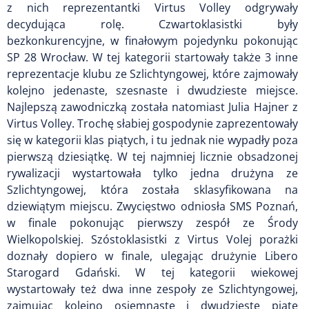
z nich reprezentantki Virtus Volley odgrywały
decydująca rolę. Czwartoklasistki były
bezkonkurencyjne, w finałowym pojedynku pokonując
SP 28 Wrocław. W tej kategorii startowały także 3 inne
reprezentacje klubu ze Szlichtyngowej, które zajmowały
kolejno jedenaste, szesnaste i dwudzieste miejsce.
Najlepszą zawodniczką została natomiast Julia Hajner z
Virtus Volley. Trochę słabiej gospodynie zaprezentowały
się w kategorii klas piątych, i tu jednak nie wypadły poza
pierwszą dziesiątkę. W tej najmniej licznie obsadzonej
rywalizacji wystartowała tylko jedna drużyna ze
Szlichtyngowej, która została sklasyfikowana na
dziewiątym miejscu. Zwycięstwo odniosła SMS Poznań,
w finale pokonując pierwszy zespół ze Środy
Wielkopolskiej. Szóstoklasistki z Virtus Volej porażki
doznały dopiero w finale, ulegając drużynie Libero
Starogard Gdański. W tej kategorii wiekowej
wystartowały też dwa inne zespoły ze Szlichtyngowej,
zajmując kolejno osiemnaste i dwudzieste piąte