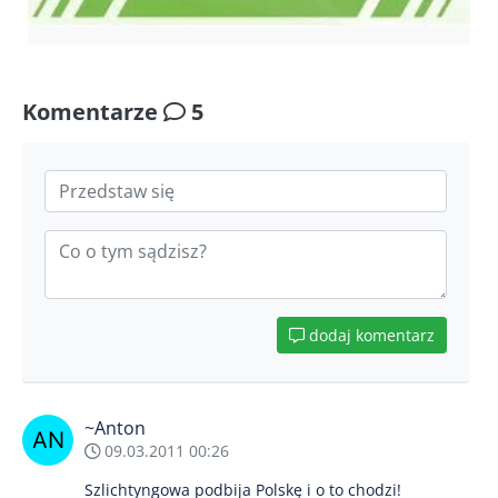
Komentarze
5
dodaj komentarz
~Anton
09.03.2011 00:26
Szlichtyngowa podbija Polskę i o to chodzi!