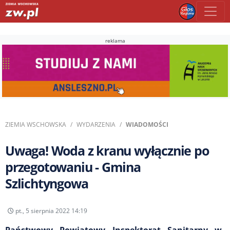
reklama
ZIEMIA WSCHOWSKA
WYDARZENIA
WIADOMOŚCI
Uwaga! Woda z kranu wyłącznie po
przegotowaniu - Gmina
Szlichtyngowa
pt., 5 sierpnia 2022 14:19
Państwowy Powiatowy Inspektorat Sanitarny w