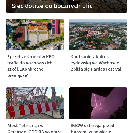
Sieć dotrze do bocznych ulic
Sprzęt ze środków KPO
Spotkanie z kulturą
trafia do wschowskich
żydowską we Wschowie.
szkół. „Konkretne
Zbliża się Pardes Festival
pieniądze”
Most Tolerancji w
IMGW ostrzega przed
Głogowie. GDDKiA wydłuża
burzami w powiecie