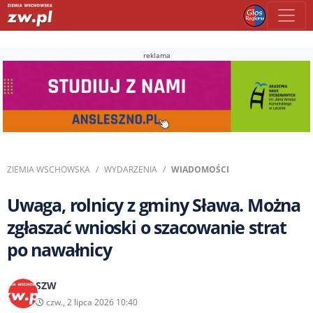
reklama
ZIEMIA WSCHOWSKA
WYDARZENIA
WIADOMOŚCI
Uwaga, rolnicy z gminy Sława. Można
zgłaszać wnioski o szacowanie strat
po nawałnicy
SZW
czw., 2 lipca 2026 10:40