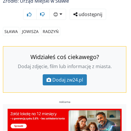
Źródło: Urząd Miejski w Sławie
😊
udostępnij
SŁAWA
JOWISZA
RADZYŃ
Widziałeś coś ciekawego?
Dodaj zdjęcie, film lub informację z miasta.
Dodaj zw24.pl
reklama