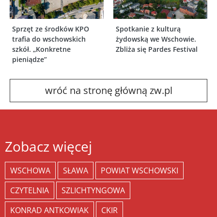
Sprzęt ze środków KPO
Spotkanie z kulturą
trafia do wschowskich
żydowską we Wschowie.
szkół. „Konkretne
Zbliża się Pardes Festival
pieniądze”
wróć na stronę główną zw.pl
Zobacz więcej
WSCHOWA
SŁAWA
POWIAT WSCHOWSKI
CZYTELNIA
SZLICHTYNGOWA
KONRAD ANTKOWIAK
CKIR