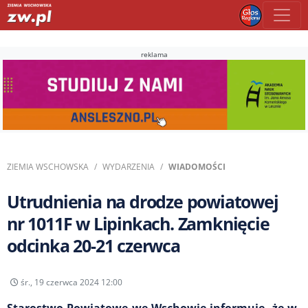
reklama
ZIEMIA WSCHOWSKA
WYDARZENIA
WIADOMOŚCI
Utrudnienia na drodze powiatowej
nr 1011F w Lipinkach. Zamknięcie
odcinka 20-21 czerwca
śr., 19 czerwca 2024 12:00
Starostwo Powiatowe we Wschowie informuje, że w