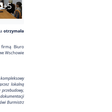
+5
wa
otrzymała
firmą Biuro
ą we Wschowie
e kompleksowy
 przez lokalną
ję przebudowy,
 dokumentacji
ówi Burmistrz