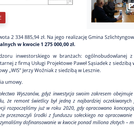
ć
ota 2 334 885,94 zł. Na jego realizację Gmina Szlichtyngo
kalnych w kwocie
1 275 000,00 zł.
dzoru inwestorskiego w branżach: ogólnobudowlanej z 
itarnej z firmą Usługi Projektowe Paweł Sąsiadek z siedzib
owy „WIS” Jerzy Woźniak z siedzibą w Lesznie.
ania umowy.
ołectwa Wyszanów, gdyż inwestycja swoim zakresem obejmuj
ędu, że remont świetlicy był jedną z najbardziej oczekiwanych
estycji rozpoczęliśmy już w roku 2020, gdy opracowano koncepc
kże przeznaczyli środki z funduszu sołeckiego na opracowanie
otrzymaliśmy dofinansowanie w kwocie ponad miliona złotych –
m