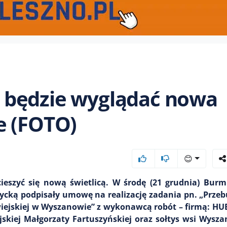
 będzie wyglądać nowa
e (FOTO)
😊
eszyć się nową świetlicą. W środę (21 grudnia) Burmi
zycką podpisały umowę na realizację zadania pn. „Prz
wiejskiej w Wyszanowie” z wykonawcą robót – firmą: H
skiej Małgorzaty Fartuszyńskiej oraz sołtys wsi Wysz