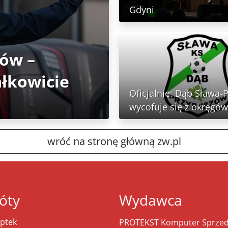
Gdyni
tów –
ałkowicie
Oficjalnie: Dąb Sława-
wycofuje się z okręgów
wróć na stronę główną zw.pl
óty
Wydawca
ptek
PROTEKST Komputer Sprzeda