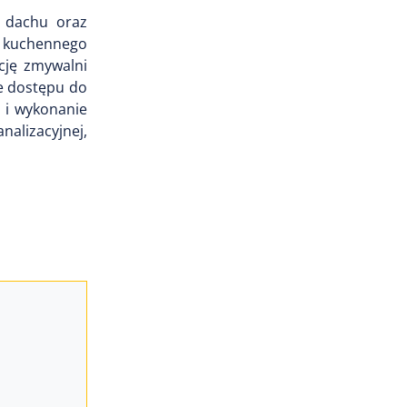
e dachu oraz
za kuchennego
cję zmywalni
ie dostępu do
 i wykonanie
nalizacyjnej,