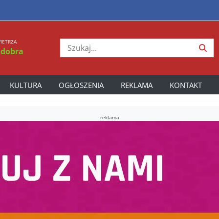
IETRZA
 dobra
KULTURA
OGŁOSZENIA
REKLAMA
KONTAKT
reklama