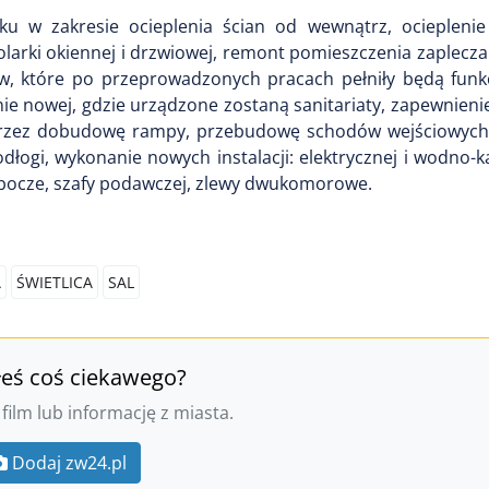
ku w zakresie ocieplenia ścian od wewnątrz, ociepleni
tolarki okiennej i drzwiowej, remont pomieszczenia zaplec
w, które po przeprowadzonych pracach pełniły będą funk
ie nowej, gdzie urządzone zostaną sanitariaty, zapewnien
przez dobudowę rampy, przebudowę schodów wejściowych
ogi, wykonanie nowych instalacji: elektrycznej i wodno-ka
robocze, szafy podawczej, zlewy dwukomorowe.
A
ŚWIETLICA
SAL
łeś coś ciekawego?
 film lub informację z miasta.
Dodaj zw24.pl