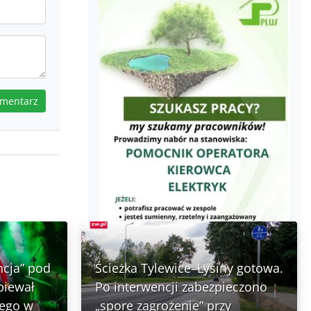
omentarz
ncja” pod
Ścieżka Tylewice–Łysiny gotowa.
piewał
Po interwencji zabezpieczono
nego w
„spore zagrożenie” przy