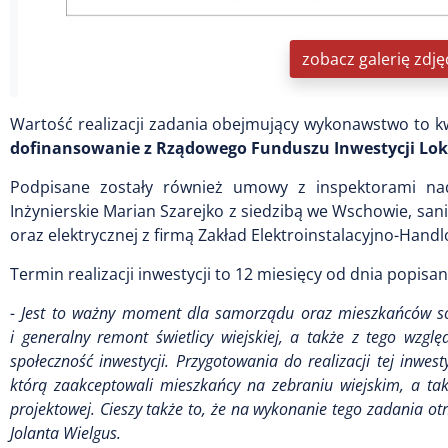
zobacz galerię zdję
Wartość realizacji zadania obejmujący wykonawstwo to kw
dofinansowanie z Rządowego Funduszu Inwestycji Lo
Podpisane zostały również umowy z inspektorami na
Inżynierskie Marian Szarejko z siedzibą we Wschowie, san
oraz elektrycznej z firmą Zakład Elektroinstalacyjno-Handl
Termin realizacji inwestycji to 12 miesięcy od dnia popis
- Jest to ważny moment dla samorządu oraz mieszkańców s
i generalny remont świetlicy wiejskiej, a także z tego wzgl
społeczność inwestycji. Przygotowania do realizacji tej inw
którą zaakceptowali mieszkańcy na zebraniu wiejskim, a ta
projektowej. Cieszy także to, że na wykonanie tego zadania 
Jolanta Wielgus.