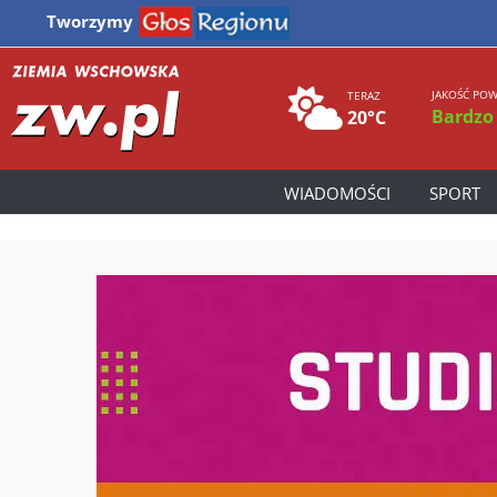
Tworzymy
JAKOŚĆ POW
TERAZ
Bardzo
20°C
WIADOMOŚCI
SPORT