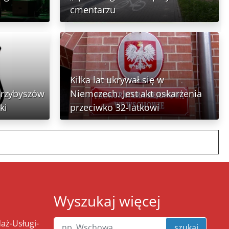
cmentarzu
Kilka lat ukrywał się w
Przybyszów
Niemczech. Jest akt oskarżenia
ki
przeciwko 32-latkowi
Wyszukaj więcej
ż-Usługi-
szukaj