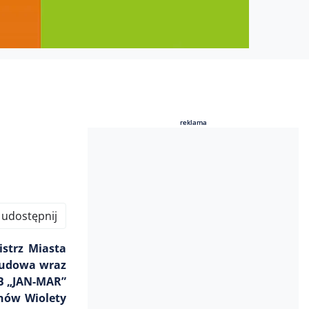
reklama
reklama
udostępnij
strz Miasta
ebudowa wraz
UB „JAN-MAR”
anów Wiolety