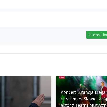
dodaj k
Koncert „Francja Elega
pałacem w Sławie. Zaś
aktor z Teatru Muzycz