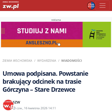
reklama
ZIEMIA WSCHOWSKA
WYDARZENIA
WIADOMOŚCI
Umowa podpisana. Powstanie
brakujący odcinek na trasie
Górczyna – Stare Drzewce
SZW
czw., 16 kwietnia 2026 14:11