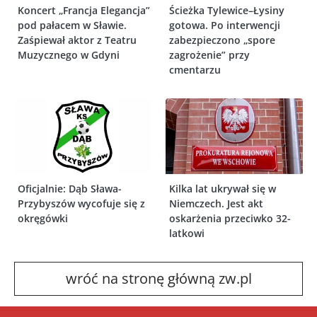
Koncert „Francja Elegancja”
Ścieżka Tylewice–Łysiny
pod pałacem w Sławie.
gotowa. Po interwencji
Zaśpiewał aktor z Teatru
zabezpieczono „spore
Muzycznego w Gdyni
zagrożenie” przy
cmentarzu
Oficjalnie: Dąb Sława-
Kilka lat ukrywał się w
Przybyszów wycofuje się z
Niemczech. Jest akt
okręgówki
oskarżenia przeciwko 32-
latkowi
wróć na stronę główną zw.pl