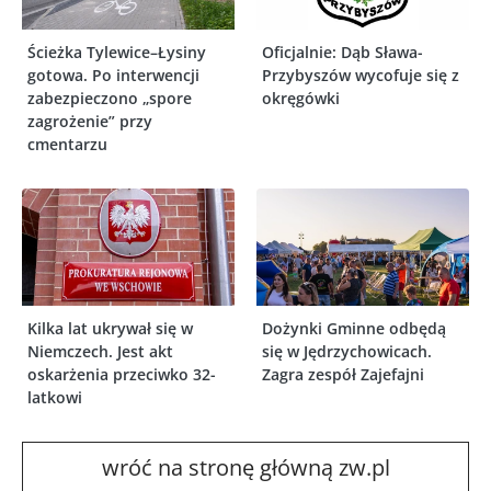
Ścieżka Tylewice–Łysiny
Oficjalnie: Dąb Sława-
gotowa. Po interwencji
Przybyszów wycofuje się z
zabezpieczono „spore
okręgówki
zagrożenie” przy
cmentarzu
Kilka lat ukrywał się w
Dożynki Gminne odbędą
Niemczech. Jest akt
się w Jędrzychowicach.
oskarżenia przeciwko 32-
Zagra zespół Zajefajni
latkowi
wróć na stronę główną zw.pl