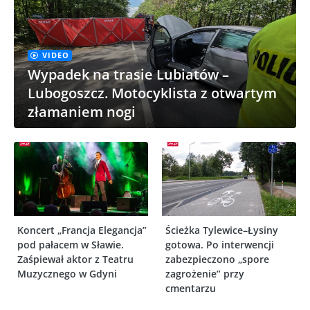
VIDEO
Wypadek na trasie Lubiatów –
Lubogoszcz. Motocyklista z otwartym
złamaniem nogi
Koncert „Francja Elegancja”
Ścieżka Tylewice–Łysiny
pod pałacem w Sławie.
gotowa. Po interwencji
Zaśpiewał aktor z Teatru
zabezpieczono „spore
Muzycznego w Gdyni
zagrożenie” przy
cmentarzu