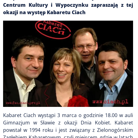
Centrum Kultury i Wypoczynku zapraszają z tej
okazji na występ Kabaretu Ciach
Kabaret Ciach wystąpi 3 marca o godzinie 18.00 w auli
Gimnazjum w Sławie z okazji Dnia Kobiet. Kabaret
powstał w 1994 roku i jest związany z Zielonogórskim
Zagłębiem Kabaretowym, czyli miejscem, gdzie w latach