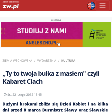
reklama
ZIEMIA WSCHOWSKA
WYDARZENIA
KULTURA
,,Ty to twoja bułka z masłem" czyli
Kabaret Ciach
śr., 22 lutego 2012 13:45
Dużymi krokami zbliża się Dzień Kobiet i na kilka
dni przed 8 marca Burmistrz Sławy oraz Sławskie