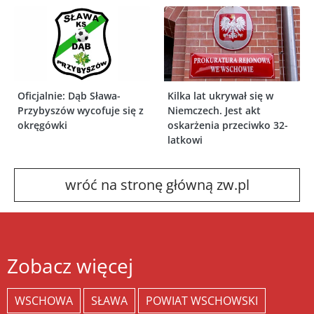
Oficjalnie: Dąb Sława-
Kilka lat ukrywał się w
Przybyszów wycofuje się z
Niemczech. Jest akt
okręgówki
oskarżenia przeciwko 32-
latkowi
wróć na stronę główną zw.pl
Zobacz więcej
WSCHOWA
SŁAWA
POWIAT WSCHOWSKI