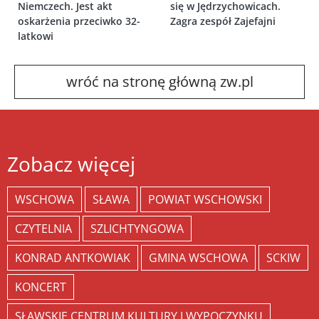
Niemczech. Jest akt
się w Jędrzychowicach.
oskarżenia przeciwko 32-
Zagra zespół Zajefajni
latkowi
wróć na stronę główną zw.pl
Zobacz więcej
WSCHOWA
SŁAWA
POWIAT WSCHOWSKI
CZYTELNIA
SZLICHTYNGOWA
KONRAD ANTKOWIAK
GMINA WSCHOWA
SCKIW
KONCERT
SŁAWSKIE CENTRUM KULTURY I WYPOCZYNKU