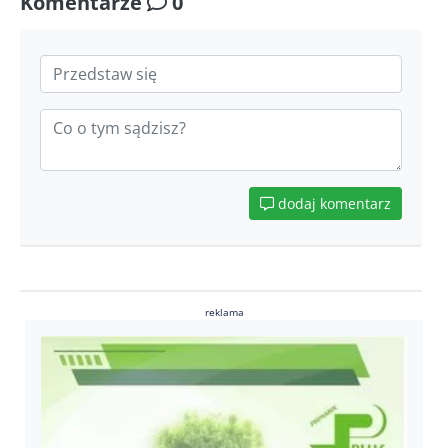
Komentarze
0
dodaj komentarz
reklama