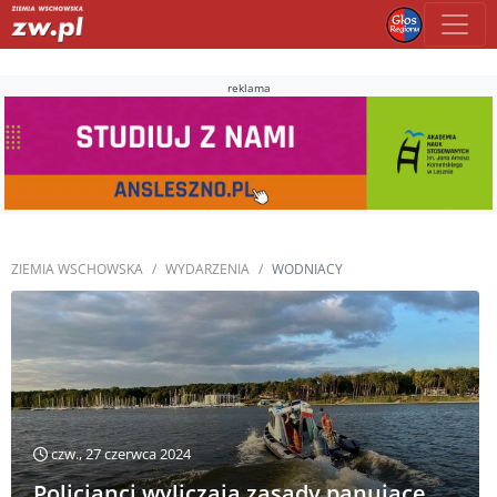
reklama
ZIEMIA WSCHOWSKA
WYDARZENIA
WODNIACY
czw., 27 czerwca 2024
Policjanci wyliczają zasady panujące