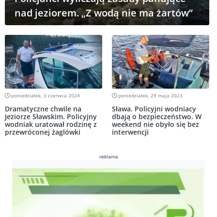
nad jeziorem. „Z wodą nie ma żartów”
poniedziałek, 3 czerwca 2024
poniedziałek, 29 maja 2023
Dramatyczne chwile na
Sława. Policyjni wodniacy
Jeziorze Sławskim. Policyjny
dbają o bezpieczeństwo. W
wodniak uratował rodzinę z
weekend nie obyło się bez
przewróconej żaglówki
interwencji
reklama