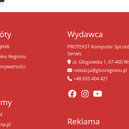
óty
Wydawca
ptek
PROTEKST Komputer Sprzeda
Serwis
łos Regionu
ul. Głogowska 1, 67-400 
 prywatności
redakcja@glosregionu.pl
+48 655 404 421
amy
l
Reklama
ia.pl