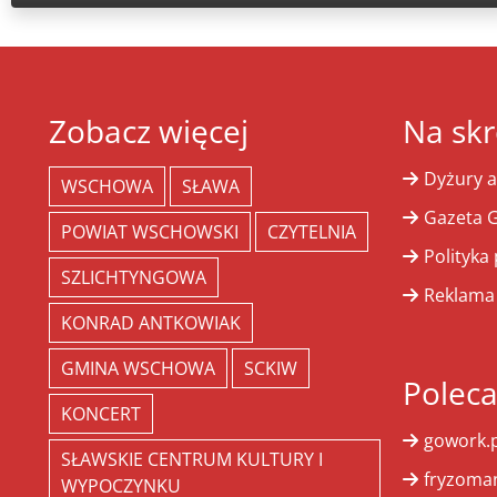
Zobacz więcej
Na skr
Dyżury a
WSCHOWA
SŁAWA
Gazeta G
POWIAT WSCHOWSKI
CZYTELNIA
Polityka
SZLICHTYNGOWA
Reklama
KONRAD ANTKOWIAK
GMINA WSCHOWA
SCKIW
Polec
KONCERT
gowork.p
SŁAWSKIE CENTRUM KULTURY I
fryzoman
WYPOCZYNKU