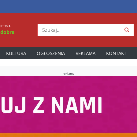
IETRZA
 dobra
KULTURA
OGŁOSZENIA
REKLAMA
KONTAKT
reklama