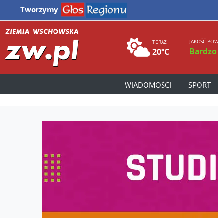
Tworzymy
JAKOŚĆ POW
TERAZ
Bardzo
20°C
WIADOMOŚCI
SPORT