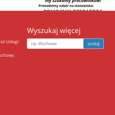
Wyszukaj więcej
ż-Usługi-
szukaj
Wschowa