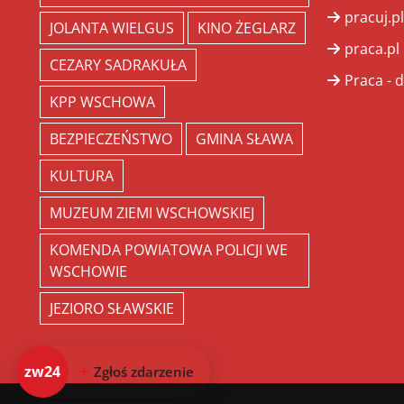
pracuj.pl
JOLANTA WIELGUS
KINO ŻEGLARZ
praca.pl
CEZARY SADRAKUŁA
Praca - d
KPP WSCHOWA
BEZPIECZEŃSTWO
GMINA SŁAWA
KULTURA
MUZEUM ZIEMI WSCHOWSKIEJ
KOMENDA POWIATOWA POLICJI WE
WSCHOWIE
JEZIORO SŁAWSKIE
zw24
Zgłoś zdarzenie