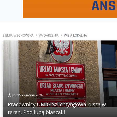
ZIEMIA WSCHOWSKA
WYDARZENIA
WIZJA LOKALNA
śr., 15 kwietnia 2026
Pracownicy UMiG Szlichtyngowa ruszą w
teren. Pod lupą blaszaki