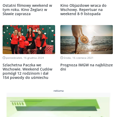
Ostatni filmowy weekend w
Kino Objazdowe wraca do
tym roku. Kino Żeglarz w
Wschowy. Repertuar na
Sławie zaprasza
weekend 8-9 listopada
poniedziałek, 16 grudnia 2024
środa, 16 czerwca 2021
Szlachetna Paczka we
Prognoza IMGW na najbliższe
Wschowie. Weekend Cudów
dni
pomógł 12 rodzinom i dał
154 powody do uśmiechu
reklama