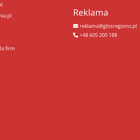
l
Reklama
ia.pl
reklama@glosregionu.pl
+48 605 200 188
la firm