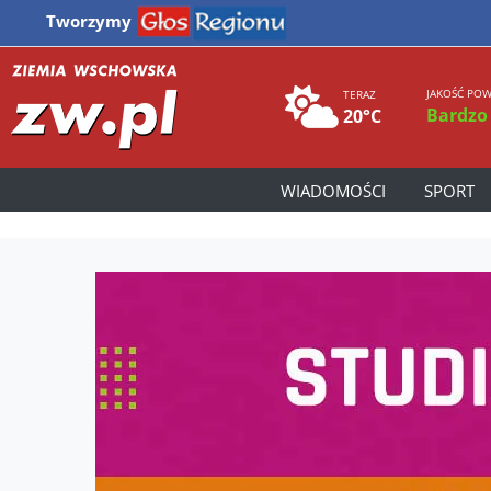
Tworzymy
JAKOŚĆ POW
TERAZ
Bardzo
20°C
WIADOMOŚCI
SPORT