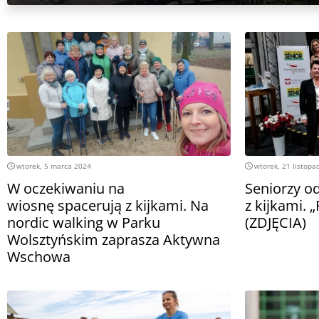
wtorek, 5 marca 2024
wtorek, 21 listopa
W oczekiwaniu na
Seniorzy o
wiosnę spacerują z kijkami. Na
z kijkami. 
nordic walking w Parku
(ZDJĘCIA)
Wolsztyńskim zaprasza Aktywna
Wschowa