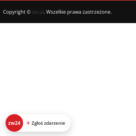
Copyright ©
zw.pl
. Wszelkie prawa zastrzeżone.
zw24
Zgłoś zdarzenie