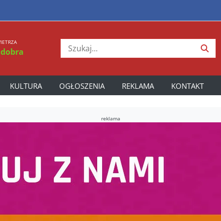
IETRZA
 dobra
KULTURA
OGŁOSZENIA
REKLAMA
KONTAKT
reklama