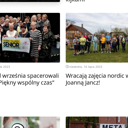
da 2023
niedziela, 16 lipca 2023
d września spacerowali
Wracają zajęcia nordic 
„Piękny wspólny czas”
Joanną Jancz!