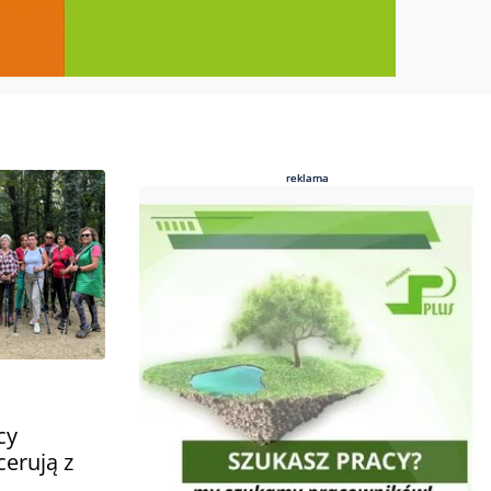
reklama
reklama
cy
cerują z