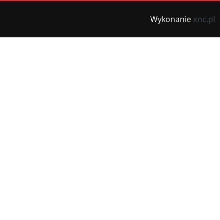
Wykonanie
xnc.pl