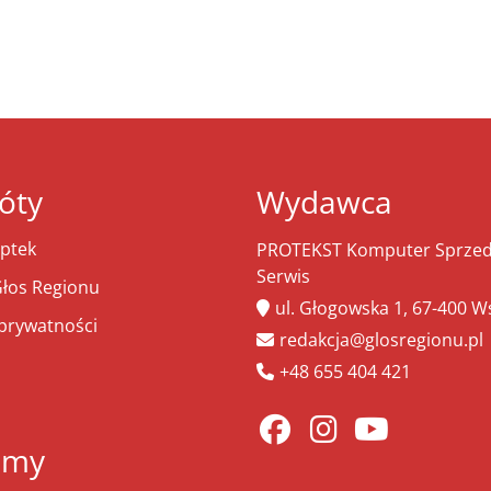
óty
Wydawca
ptek
PROTEKST Komputer Sprzeda
Serwis
łos Regionu
ul. Głogowska 1, 67-400 
 prywatności
redakcja@glosregionu.pl
+48 655 404 421
amy