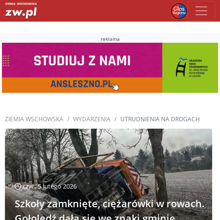
reklama
ZIEMIA WSCHOWSKA
WYDARZENIA
UTRUDNIENIA NA DROGACH
czw., 5 lutego 2026
Szkoły zamknięte, ciężarówki w rowach.
Gołoledź dała się we znaki gminie