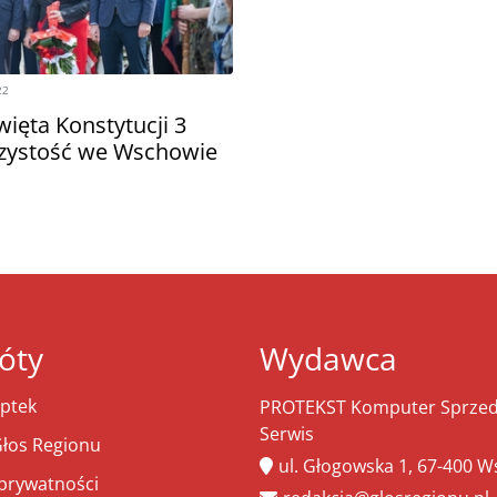
22
ięta Konstytucji 3
zystość we Wschowie
óty
Wydawca
ptek
PROTEKST Komputer Sprzeda
Serwis
łos Regionu
ul. Głogowska 1, 67-400 
 prywatności