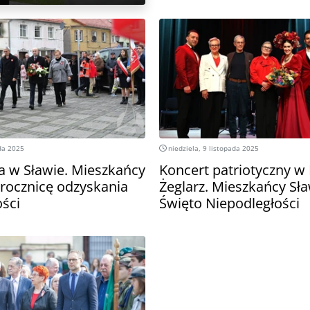
da 2025
niedziela, 9 listopada 2025
da w Sławie. Mieszkańcy
Koncert patriotyczny w 
. rocznicę odzyskania
Żeglarz. Mieszkańcy Sła
ości
Święto Niepodległości