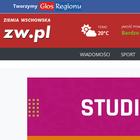
Tworzymy
JAKOŚĆ POW
TERAZ
Bardzo
20°C
WIADOMOŚCI
SPORT