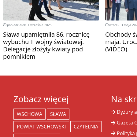
poniedziałek, 1 września 2025
wtorek, 3 maja 20
Sława upamiętniła 86. rocznicę
Obchody św
wybuchu II wojny światowej.
maja. Uroc
Delegacje złożyły kwiaty pod
(VIDEO)
pomnikiem
Zobacz więcej
Na skr
Dyżury a
WSCHOWA
SŁAWA
Gazeta G
POWIAT WSCHOWSKI
CZYTELNIA
Polityka