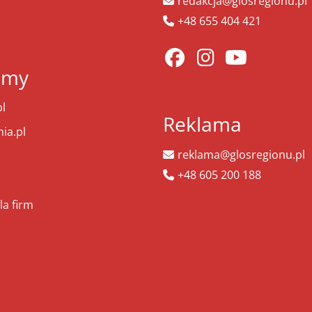
redakcja@glosregionu.pl
+48 655 404 421
amy
l
Reklama
ia.pl
reklama@glosregionu.pl
+48 605 200 188
la firm