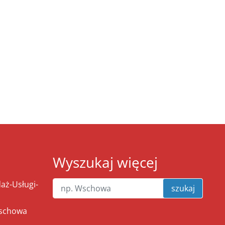
Wyszukaj więcej
ż-Usługi-
szukaj
Wschowa