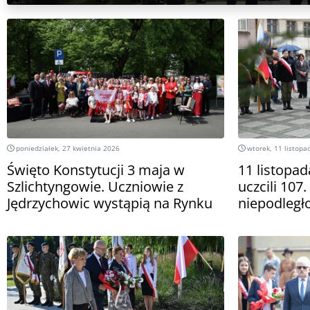
poniedziałek, 27 kwietnia 2026
wtorek, 11 listopa
Święto Konstytucji 3 maja w
11 listopa
Szlichtyngowie. Uczniowie z
uczcili 107
Jędrzychowic wystąpią na Rynku
niepodległ