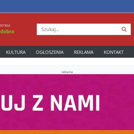
IETRZA
 dobra
KULTURA
OGŁOSZENIA
REKLAMA
KONTAKT
reklama