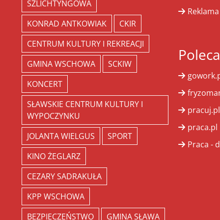
SZLICHTYNGOWA
Reklama
KONRAD ANTKOWIAK
CKIR
CENTRUM KULTURY I REKREACJI
Polec
GMINA WSCHOWA
SCKIW
gowork.p
KONCERT
fryzoman
SŁAWSKIE CENTRUM KULTURY I
pracuj.pl
WYPOCZYNKU
praca.pl
JOLANTA WIELGUS
SPORT
Praca - d
KINO ŻEGLARZ
CEZARY SADRAKUŁA
KPP WSCHOWA
BEZPIECZEŃSTWO
GMINA SŁAWA