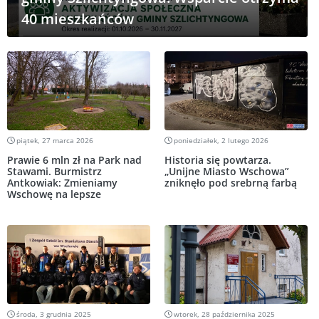
40 mieszkańców
piątek, 27 marca 2026
poniedziałek, 2 lutego 2026
Prawie 6 mln zł na Park nad
Historia się powtarza.
Stawami. Burmistrz
„Unijne Miasto Wschowa”
Antkowiak: Zmieniamy
zniknęło pod srebrną farbą
Wschowę na lepsze
środa, 3 grudnia 2025
wtorek, 28 października 2025