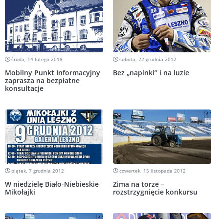
środa, 14 lutego 2018
sobota, 22 grudnia 2012
Mobilny Punkt Informacyjny
Bez „napinki” i na luzie
zaprasza na bezpłatne
konsultacje
piątek, 7 grudnia 2012
czwartek, 15 listopada 2012
W niedzielę Biało-Niebieskie
Zima na torze –
Mikołajki
rozstrzygnięcie konkursu