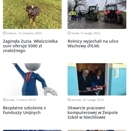
sobota, 12 sierpnia 2023
środa, 9 lutego 2022
Zaginęła Zuzia. Właścicielka
Rolnicy wyjechali na ulice
suni oferuje 5000 zł
Wschowy (FILM)
znaleźnego
środa, 7 marca 2018
wtorek, 20 lutego 2018
Bezpłatne szkolenie z
Otwarcie pracowni
Funduszy Unijnych
komputerowej w Zespole
Szkół w Niechlowie