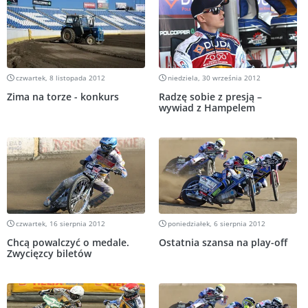
czwartek, 8 listopada 2012
niedziela, 30 września 2012
Zima na torze - konkurs
Radzę sobie z presją –
wywiad z Hampelem
czwartek, 16 sierpnia 2012
poniedziałek, 6 sierpnia 2012
Chcą powalczyć o medale.
Ostatnia szansa na play-off
Zwycięzcy biletów