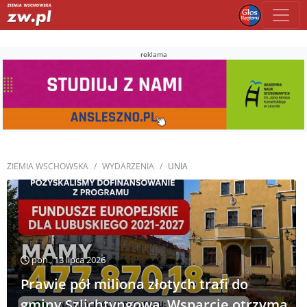
reklama
ZIEMIA WSCHOWSKA
WYDARZENIA
UNIA
pon., 13 lipca 2026
Prawie pół miliona złotych trafi do
gminy Szlichtyngowa. Wsparcie otrzyma