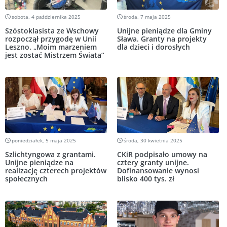
sobota, 4 października 2025
środa, 7 maja 2025
Szóstoklasista ze Wschowy
Unijne pieniądze dla Gminy
rozpoczął przygodę w Unii
Sława. Granty na projekty
Leszno. „Moim marzeniem
dla dzieci i dorosłych
jest zostać Mistrzem Świata”
poniedziałek, 5 maja 2025
środa, 30 kwietnia 2025
Szlichtyngowa z grantami.
CKiR podpisało umowy na
Unijne pieniądze na
cztery granty unijne.
realizację czterech projektów
Dofinansowanie wynosi
społecznych
blisko 400 tys. zł