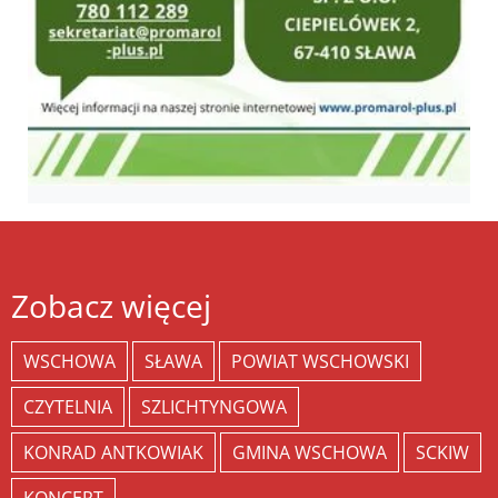
Zobacz więcej
WSCHOWA
SŁAWA
POWIAT WSCHOWSKI
CZYTELNIA
SZLICHTYNGOWA
KONRAD ANTKOWIAK
GMINA WSCHOWA
SCKIW