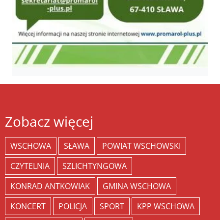
Zobacz więcej
WSCHOWA
SŁAWA
POWIAT WSCHOWSKI
CZYTELNIA
SZLICHTYNGOWA
KONRAD ANTKOWIAK
GMINA WSCHOWA
KONCERT
POLICJA
SPORT
KPP WSCHOWA