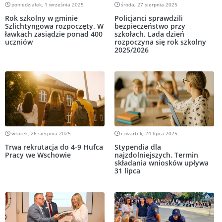
poniedziałek, 1 września 2025
środa, 27 sierpnia 2025
Rok szkolny w gminie
Policjanci sprawdzili
Szlichtyngowa rozpoczęty. W
bezpieczeństwo przy
ławkach zasiądzie ponad 400
szkołach. Lada dzień
uczniów
rozpoczyna się rok szkolny
2025/2026
wtorek, 26 sierpnia 2025
czwartek, 24 lipca 2025
Trwa rekrutacja do 4-9 Hufca
Stypendia dla
Pracy we Wschowie
najzdolniejszych. Termin
składania wniosków upływa
31 lipca