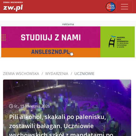
reklama
ZIEMIA WSCHOWSKA
WYDARZENIA
UCZNIOWIE
śr., 15 kwietnia 2026
Pili alkohol, skakali po palenisku,
zostawili bałagan. Uczniowie
wschowskich szkół z mandatami po