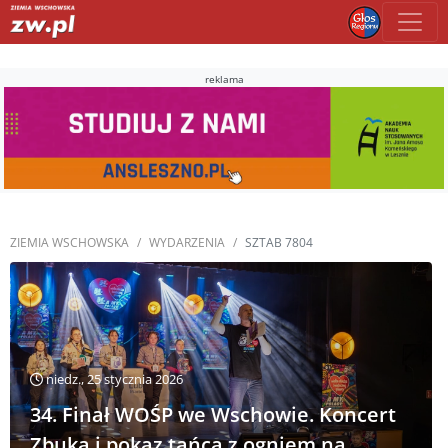
reklama
ZIEMIA WSCHOWSKA
WYDARZENIA
SZTAB 7804
niedz., 25 stycznia 2026
34. Finał WOŚP we Wschowie. Koncert
Zbuka i pokaz tańca z ogniem na