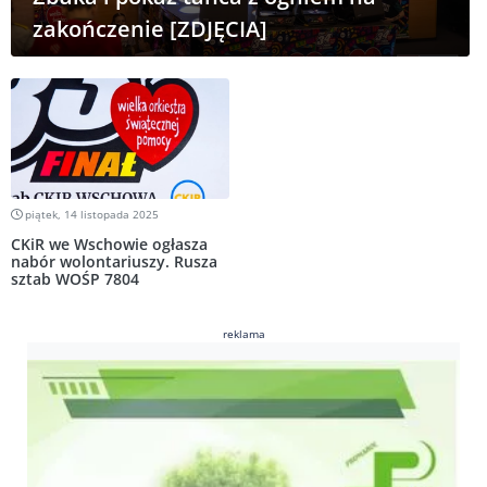
zakończenie [ZDJĘCIA]
piątek, 14 listopada 2025
CKiR we Wschowie ogłasza
nabór wolontariuszy. Rusza
sztab WOŚP 7804
reklama