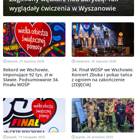
wyglądały ćwiczenia w Wyszanowie
wtorek, 27 stycznia 2026
niedziela, 25 stycznia 2026
Rekord we Wschowie,
34. Finał WOŚP we Wschowie.
imponujące 92 tys. zł w
Koncert Zbuka i pokaz tańca
Sławie. Podsumowanie 34.
z ogniem na zakończenie
Finału WOŚP
[ZDJĘCIA]
piątek, 14 listopada 2025
piątek, 26 września 2025