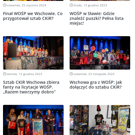
czwartek, 25 stycznia 2024
środa, 13 grudnia 2023
Finał WOŚP we Wschowie. Co
WOŚP w Sławie: Gdzie
przygotował sztab CKiR?
znaleźć puszki? Pełna lista
miejsc!
wtorek, 12 grudnia 2023
czwartek, 23 listopada 2023
Sztab CKiR Wschowa zbiera
Wschowa gra z WOŚP: jak
fanty na licytacje WOŚP.
dołączyć do sztabu CKiR?
„Razem tworzymy dobro”