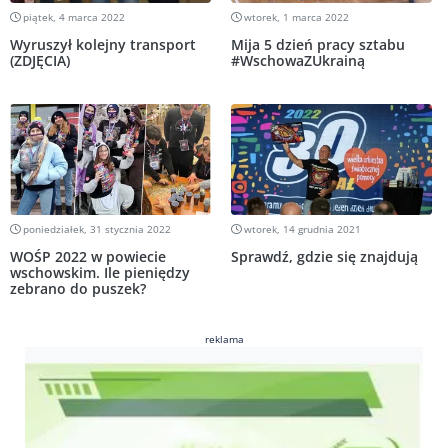
piątek, 4 marca 2022
wtorek, 1 marca 2022
Wyruszył kolejny transport
Mija 5 dzień pracy sztabu
(ZDJĘCIA)
#WschowaZUkrainą
poniedziałek, 31 stycznia 2022
wtorek, 14 grudnia 2021
WOŚP 2022 w powiecie
Sprawdź, gdzie się znajdują
wschowskim. Ile pieniędzy
zebrano do puszek?
reklama