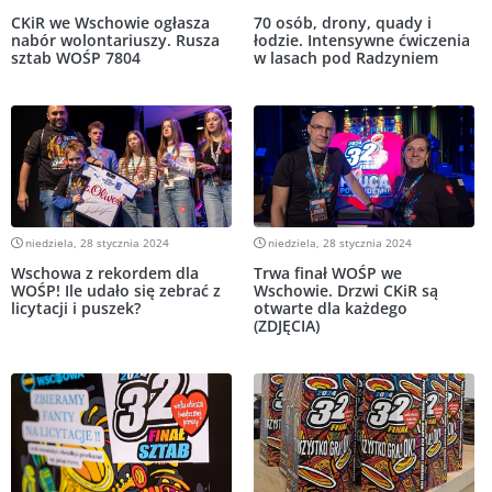
CKiR we Wschowie ogłasza
70 osób, drony, quady i
nabór wolontariuszy. Rusza
łodzie. Intensywne ćwiczenia
sztab WOŚP 7804
w lasach pod Radzyniem
niedziela, 28 stycznia 2024
niedziela, 28 stycznia 2024
Wschowa z rekordem dla
Trwa finał WOŚP we
WOŚP! Ile udało się zebrać z
Wschowie. Drzwi CKiR są
licytacji i puszek?
otwarte dla każdego
(ZDJĘCIA)