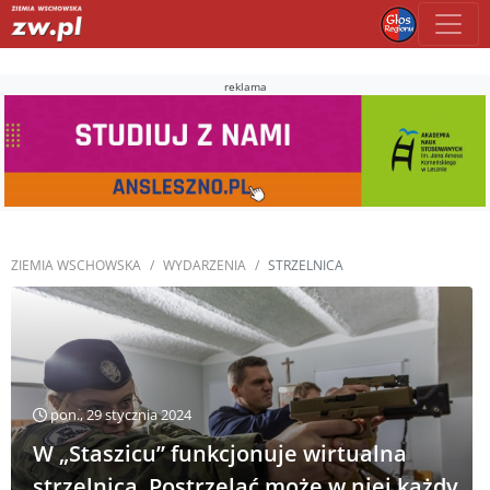
reklama
ZIEMIA WSCHOWSKA
WYDARZENIA
STRZELNICA
pon., 29 stycznia 2024
W „Staszicu” funkcjonuje wirtualna
strzelnica. Postrzelać może w niej każdy