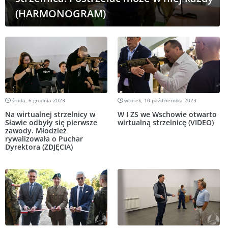
(HARMONOGRAM)
środa, 6 grudnia 2023
wtorek, 10 października 2023
Na wirtualnej strzelnicy w
W I ZS we Wschowie otwarto
Sławie odbyły się pierwsze
wirtualną strzelnicę (VIDEO)
zawody. Młodzież
rywalizowała o Puchar
Dyrektora (ZDJĘCIA)