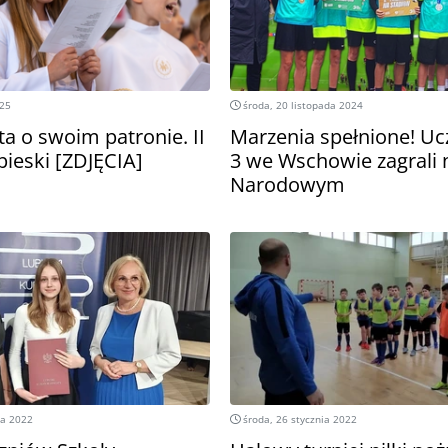
025
środa, 20 listopada 2024
a o swoim patronie. II
Marzenia spełnione! Uc
pieski [ZDJĘCIA]
3 we Wschowie zagrali
Narodowym
ca 2022
środa, 26 stycznia 2022