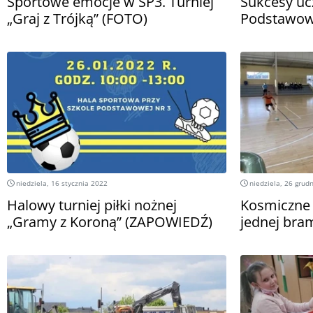
Sportowe emocje w SP3. Turniej
Sukcesy uc
„Graj z Trójką” (FOTO)
Podstawow
niedziela, 16 stycznia 2022
niedziela, 26 grud
Halowy turniej piłki nożnej
Kosmiczne 
„Gramy z Koroną” (ZAPOWIEDŹ)
jednej bra