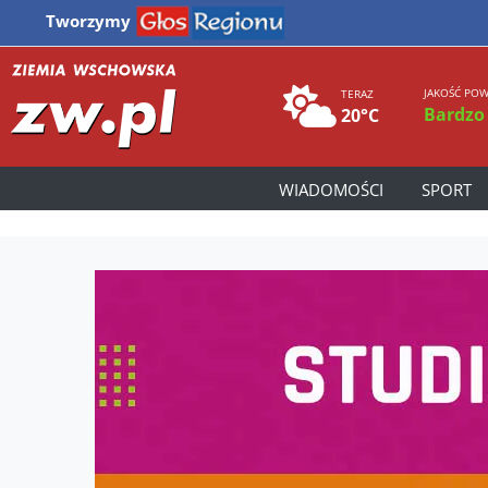
Tworzymy
JAKOŚĆ POW
TERAZ
Bardzo
20°C
WIADOMOŚCI
SPORT