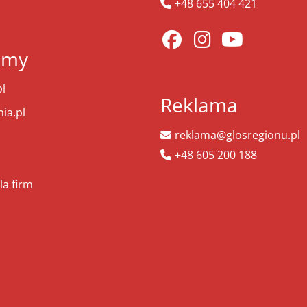
+48 655 404 421
amy
l
Reklama
ia.pl
reklama@glosregionu.pl
+48 605 200 188
la firm