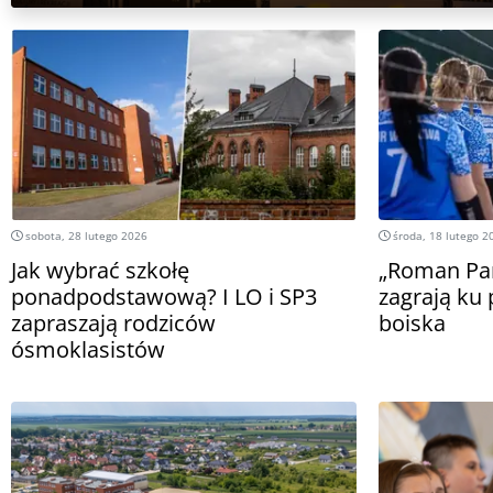
sobota, 28 lutego 2026
środa, 18 lutego 2
Jak wybrać szkołę
„Roman Pam
ponadpodstawową? I LO i SP3
zagrają ku 
zapraszają rodziców
boiska
ósmoklasistów