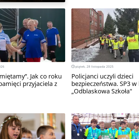
026
piątek, 28 listopada 2025
iętamy”. Jak co roku
Policjanci uczyli dzieci
pamięci przyjaciela z
bezpieczeństwa. SP3 w
„Odblaskowa Szkoła"