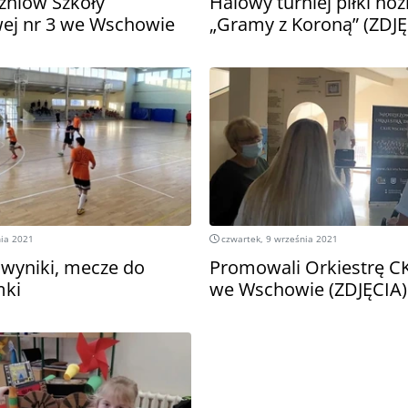
zniów Szkoły
Halowy turniej piłki noż
ej nr 3 we Wschowie
„Gramy z Koroną” (ZDJĘ
nia 2021
czwartek, 9 września 2021
wyniki, mecze do
Promowali Orkiestrę C
mki
we Wschowie (ZDJĘCIA)