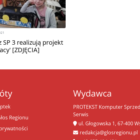
021
 SP 3 realizują projekt
nacy' [ZDJĘCIA]
óty
Wydawca
ptek
PROTEKST Komputer Sprzeda
Serwis
łos Regionu
ul. Głogowska 1, 67-400 
 prywatności
redakcja@glosregionu.pl