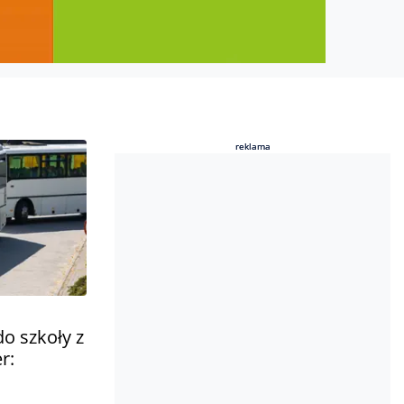
reklama
reklama
o szkoły z
r: