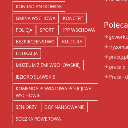
KONRAD ANTKOWIAK
GMINA WSCHOWA
KONCERT
Polec
POLICJA
SPORT
KPP WSCHOWA
gowork.p
BEZPIECZEŃSTWO
KULTURA
fryzoman
EDUKACJA
pracuj.pl
MUZEUM ZIEMI WSCHOWSKIEJ
praca.pl
JEZIORO SŁAWSKIE
Praca - d
KOMENDA POWIATOWA POLICJI WE
WSCHOWIE
SENIORZY
DOFINANSOWANIE
ŚCIEŻKA ROWEROWA