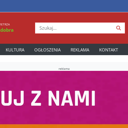
IETRZA
 dobra
KULTURA
OGŁOSZENIA
REKLAMA
KONTAKT
reklama