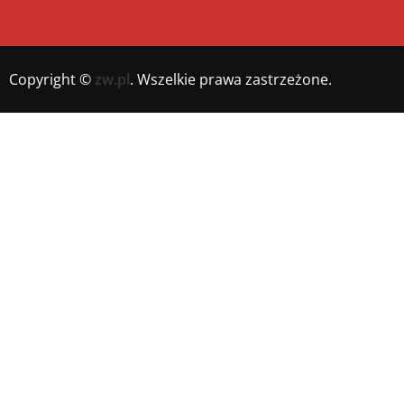
Copyright ©
zw.pl
. Wszelkie prawa zastrzeżone.