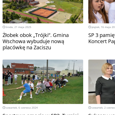
środa, 21 maja 2025
piątek, 16 maja 2
Żłobek obok „Trójki”. Gmina
SP 3 pamięt
Wschowa wybuduje nową
Koncert Pa
placówkę na Zaciszu
czwartek, 6 czerwca 2024
czwartek, 2 czerw