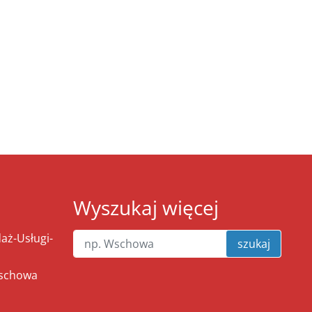
Wyszukaj więcej
ż-Usługi-
szukaj
Wschowa