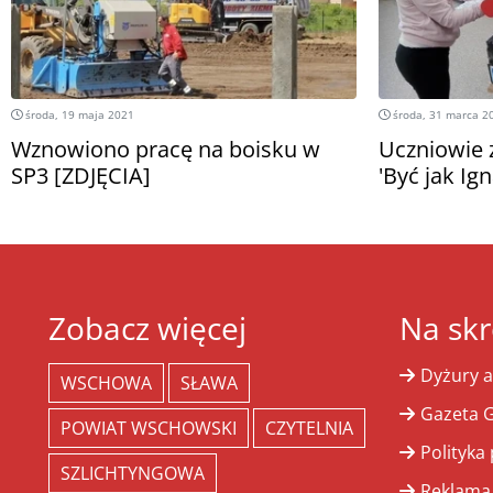
środa, 19 maja 2021
środa, 31 marca 2
Wznowiono pracę na boisku w
Uczniowie z
SP3 [ZDJĘCIA]
'Być jak Ig
Zobacz więcej
Na skr
Dyżury a
WSCHOWA
SŁAWA
Gazeta G
POWIAT WSCHOWSKI
CZYTELNIA
Polityka
SZLICHTYNGOWA
Reklama