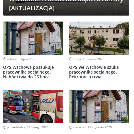
[AKTUALIZACJA]
sobota, 5 lipca 2025
środa, 19 marca 2025
OPS Wschowa poszukuje
OPS we Wschowie szuka
pracownika socjalnego.
pracownika socjalnego.
Nabór trwa do 25 lipca
Rekrutacja trwa
poniedziałek, 17 lutego 2025
czwartek, 23 stycznia 2025