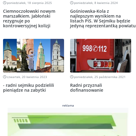
poniedziałek, 18 sierpnia 2025
poniedziałek, 8 kwietnia 2024
Ciemnoczołowski nowym
Gośniowska-Kola z
marszałkiem. Jabłoński
najlepszym wynikiem na
rezygnuje po
listach PiS. W Sejmiku będzie
kontrowersyjnej kolizji
jedyną reprezentantką powiatu
czwartek, 20 kwietnia 2023
poniedziałek, 25 października 2021
- radni sejmiku podzielili
Radni przyznali
pieniądze na zabytki
dofinansowanie
reklama