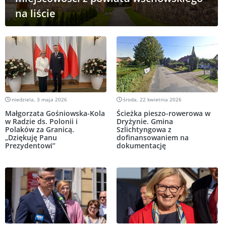
na liście
niedziela, 3 maja 2026
środa, 22 kwietnia 2026
Małgorzata Gośniowska-Kola
Ścieżka pieszo-rowerowa w
w Radzie ds. Polonii i
Dryżynie. Gmina
Polaków za Granicą.
Szlichtyngowa z
„Dziękuję Panu
dofinansowaniem na
Prezydentowi”
dokumentację