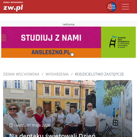
reklama
ZIEMIA WSCHOWSKA
WYDARZENIA
RODZICIELSTWO ZASTĘPCZE
niedz., 31 maja 2026
Na deptaku świętowali Dzień