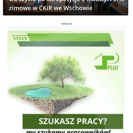
zimowe w CKiR we Wschowie
reklama