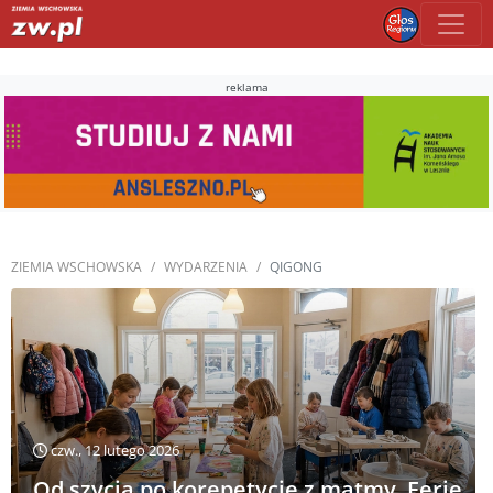
reklama
ZIEMIA WSCHOWSKA
WYDARZENIA
QIGONG
czw., 12 lutego 2026
Od szycia po korepetycje z matmy. Ferie