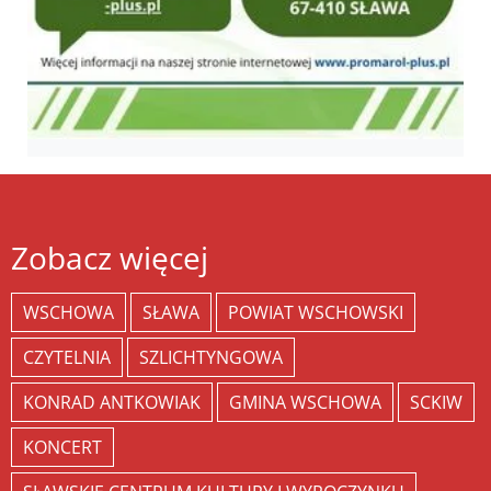
Zobacz więcej
WSCHOWA
SŁAWA
POWIAT WSCHOWSKI
CZYTELNIA
SZLICHTYNGOWA
KONRAD ANTKOWIAK
GMINA WSCHOWA
SCKIW
KONCERT