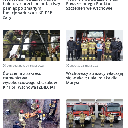
hołd oraz uczcili minutą ciszy
Powszechnego Punktu
pamięć po zmarłym
Szczepień we Wschowie
funkcjonariuszu z KP PSP
Żary
poniedziałek, 24 maja 2021
sobota, 22 maja 2021
Ćwiczenia z zakresu
Wschowscy strażacy włączają
ratownictwa
się w akcję Cała Polska dla
wysokościowego strażaków
Marysi
KP PSP Wschowa [ZDJĘCIA]