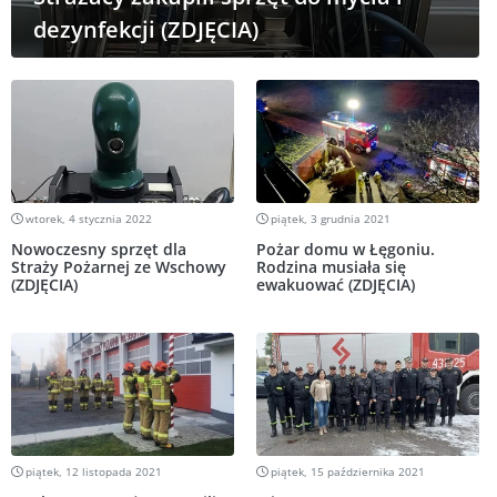
dezynfekcji (ZDJĘCIA)
wtorek, 4 stycznia 2022
piątek, 3 grudnia 2021
Nowoczesny sprzęt dla
Pożar domu w Łęgoniu.
Straży Pożarnej ze Wschowy
Rodzina musiała się
(ZDJĘCIA)
ewakuować (ZDJĘCIA)
piątek, 12 listopada 2021
piątek, 15 października 2021