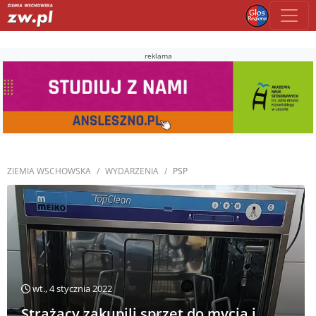
reklama
ZIEMIA WSCHOWSKA
WYDARZENIA
PSP
wt., 4 stycznia 2022
Strażacy zakupili sprzęt do mycia i