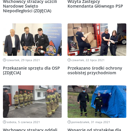
Wschowscy strażacy uczcili
Wizyta Zastępcy
Narodowe Święto
Komendanta Głównego PSP
Niepodległości (ZDJĘCIA)
czwartek, 29 lipca 2021
czwartek, 22 lipca 2021
Przekazanie sprzętu dla OSP
Przekazano środki ochrony
[ZDJĘCIA]
osobistej przychodniom
sobota, 5 czerwca 2021
poniedziałek, 31 maja 2021
Wschowscy strażacy oddali
Wsparcie od strażaków dla