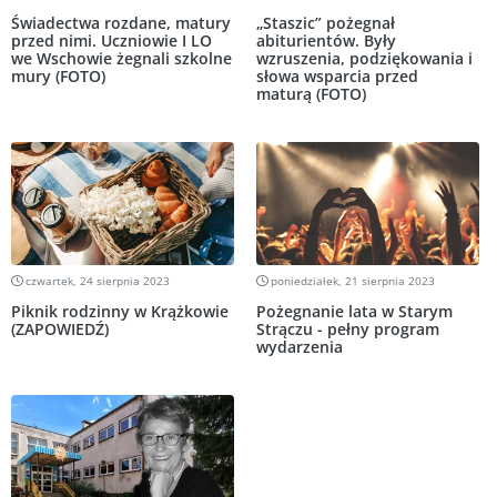
Świadectwa rozdane, matury
„Staszic” pożegnał
przed nimi. Uczniowie I LO
abiturientów. Były
we Wschowie żegnali szkolne
wzruszenia, podziękowania i
mury (FOTO)
słowa wsparcia przed
maturą (FOTO)
czwartek, 24 sierpnia 2023
poniedziałek, 21 sierpnia 2023
Piknik rodzinny w Krążkowie
Pożegnanie lata w Starym
(ZAPOWIEDŹ)
Strączu - pełny program
wydarzenia