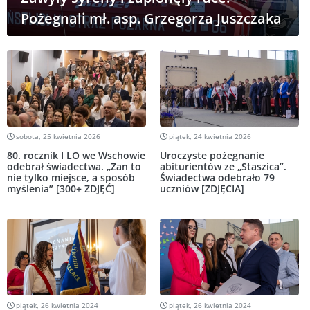
Pożegnali mł. asp. Grzegorza Juszczaka
sobota, 25 kwietnia 2026
piątek, 24 kwietnia 2026
80. rocznik I LO we Wschowie
Uroczyste pożegnanie
odebrał świadectwa. „Zan to
abiturientów ze „Staszica”.
nie tylko miejsce, a sposób
Świadectwa odebrało 79
myślenia” [300+ ZDJĘĆ]
uczniów [ZDJĘCIA]
piątek, 26 kwietnia 2024
piątek, 26 kwietnia 2024