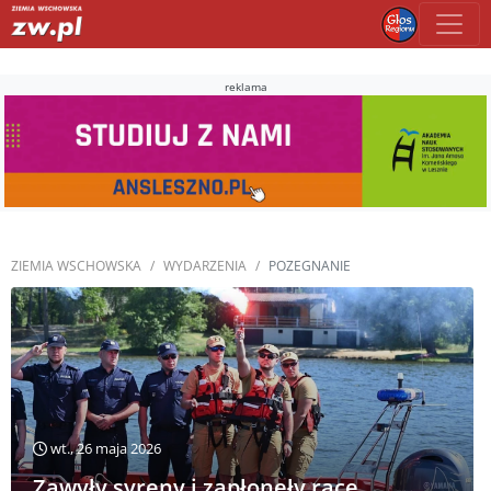
reklama
ZIEMIA WSCHOWSKA
WYDARZENIA
POZEGNANIE
wt., 26 maja 2026
Zawyły syreny i zapłonęły race.