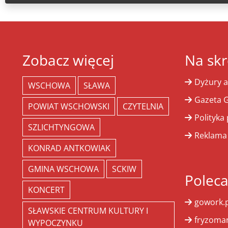
Zobacz więcej
Na skr
Dyżury a
WSCHOWA
SŁAWA
Gazeta G
POWIAT WSCHOWSKI
CZYTELNIA
Polityka
SZLICHTYNGOWA
Reklama
KONRAD ANTKOWIAK
GMINA WSCHOWA
SCKIW
Polec
KONCERT
gowork.p
SŁAWSKIE CENTRUM KULTURY I
fryzoman
WYPOCZYNKU