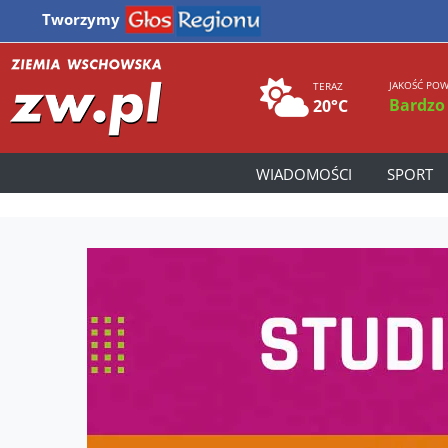
Tworzymy
JAKOŚĆ POW
TERAZ
Bardzo
20°C
WIADOMOŚCI
SPORT