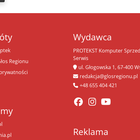
óty
Wydawca
ptek
PROTEKST Komputer Sprzeda
Serwis
łos Regionu
ul. Głogowska 1, 67-400 
 prywatności
redakcja@glosregionu.pl
+48 655 404 421
amy
l
Reklama
ia.pl