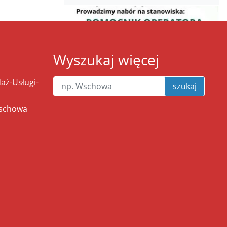
Wyszukaj więcej
ż-Usługi-
szukaj
Wschowa