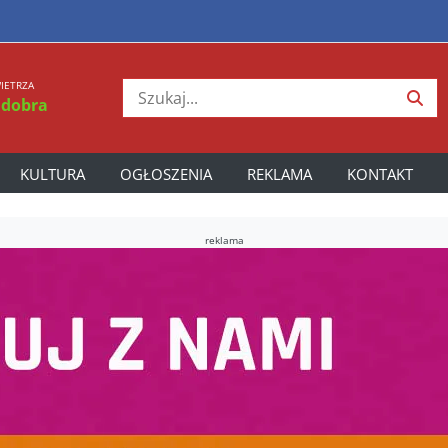
IETRZA
 dobra
KULTURA
OGŁOSZENIA
REKLAMA
KONTAKT
reklama