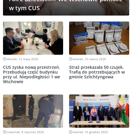
w tym CUS
wtorek, 12 maja 2026
wtorek, 10 marca 2026
CUS zyska nową przestrzeń.
Straż przekazała 50 czujek.
Przebudują część budynku
Trafią do potrzebujących w
przy ul. Niepodległości 1 we
gminie Szlichtyngowa
Wschowie
czwartek, 8 stycznia 2026
wtorek, 16 grudnia 2025