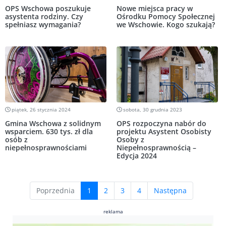
OPS Wschowa poszukuje
Nowe miejsca pracy w
asystenta rodziny. Czy
Ośrodku Pomocy Społecznej
spełniasz wymagania?
we Wschowie. Kogo szukają?
piątek, 26 stycznia 2024
sobota, 30 grudnia 2023
Gmina Wschowa z solidnym
OPS rozpoczyna nabór do
wsparciem. 630 tys. zł dla
projektu Asystent Osobisty
osób z
Osoby z
niepełnosprawnościami
Niepełnosprawnością –
Edycja 2024
(current)
Poprzednia
1
2
3
4
Następna
reklama