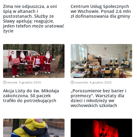
Zima nie odpuszcza, a oni
Centrum Usług Społecznych
śpią w altanach i
we Wschowie. Ponad 2,6 mln
pustostanach. Służby ze
zł dofinansowania dla gminy
Sławy apelują: reagujcie,
jeden telefon może uratować
życie
wtorek, 9 grudnia 2025
czwartek, 4 grudnia 2025
Akcja Listy do św. Mikołaja
„Porozumienie bez barier i
zakończona. 50 paczek
przemocy". Warsztaty dla
trafiło do potrzebujących
dzieci i młodzieży we
wschowskich szkołach