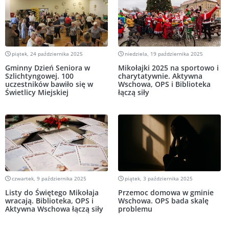
piątek, 24 października 2025
niedziela, 19 października 2025
Gminny Dzień Seniora w
Mikołajki 2025 na sportowo i
Szlichtyngowej. 100
charytatywnie. Aktywna
uczestników bawiło się w
Wschowa, OPS i Biblioteka
Świetlicy Miejskiej
łączą siły
czwartek, 9 października 2025
piątek, 3 października 2025
Listy do Świętego Mikołaja
Przemoc domowa w gminie
wracają. Biblioteka, OPS i
Wschowa. OPS bada skalę
Aktywna Wschowa łączą siły
problemu