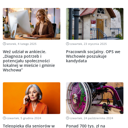
wtorek, 4 lutego 2025
czwartek, 23 stycznia 2025
Weź udział w ankiecie.
Pracownik socjalny. OPS we
„Diagnoza potrzeb i
Wschowie poszukuje
potencjału społeczności
kandydata
lokalnej w mieście i gminie
Wschowa”
czwartek, 5 grudnia 2024
czwartek, 24 października 2024
Teleopieka dla seniorów w
Ponad 700 tys. zł na