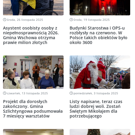
środa, 26 listopada 2025
środa, 19 listopada 2025
Asystent osobisty osoby z
Budynki Starostwa i OPS-u
niepełnosprawnością 2026.
rozbłysły na czerwono. W
Gmina Wschowa otrzyma
Polsce takich obiektów było
prawie milion złotych
około 3600
czwartek, 13 listopada 2025
poniedziałek, 3 listopada 2025
Projekt dla dorosłych
Listy napisane, teraz czas
zakończony. Gmina
ludzi dobrej woli. Zostań
Szlichtyngowa podsumowała
Świętym Mikołajem dla
7 miesięcy warsztatów
potrzebującego