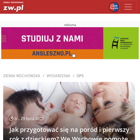
reklama
ZIEMIA WSCHOWSKA
WYDARZENIA
OPS
śr., 29 lipca 2026
Jak przygotować się na poród i pierwszy
rok z dzieckiem? We Wschowie pomoże