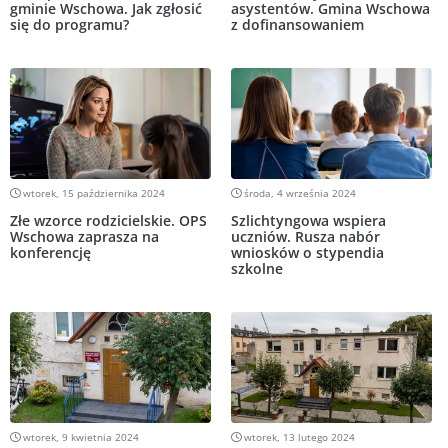
gminie Wschowa. Jak zgłosić
asystentów. Gmina Wschowa
się do programu?
z dofinansowaniem
wtorek, 15 października 2024
środa, 4 września 2024
Złe wzorce rodzicielskie. OPS
Szlichtyngowa wspiera
Wschowa zaprasza na
uczniów. Rusza nabór
konferencję
wniosków o stypendia
szkolne
wtorek, 9 kwietnia 2024
wtorek, 13 lutego 2024