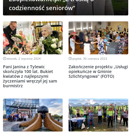
codzienność seniorów”
wtorek, 2 stycznia 2024
piątek, 30 czerwca 2023
Pani Janina z Tylewic
Zakończenie projektu „Usługi
skończyła 100 lat. Bukiet
opiekuńcze w Gminie
kwiatów z najlepszymi
Szlichtyngowa” (FOTO)
życzeniami wręczył jej sam
burmistrz