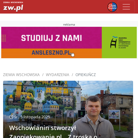
reklama
ZIEMIA WSCHOWSKA
WYDARZENIA
OPIEKUŃCZ
śr., 5 listopada 2025
Wschowianin stworzył
Zaopiekowanie.pl. „Z troską o