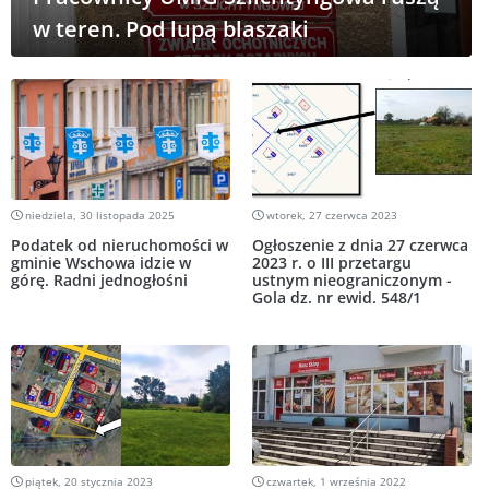
w teren. Pod lupą blaszaki
niedziela, 30 listopada 2025
wtorek, 27 czerwca 2023
Podatek od nieruchomości w
Ogłoszenie z dnia 27 czerwca
gminie Wschowa idzie w
2023 r. o III przetargu
górę. Radni jednogłośni
ustnym nieograniczonym -
Gola dz. nr ewid. 548/1
piątek, 20 stycznia 2023
czwartek, 1 września 2022