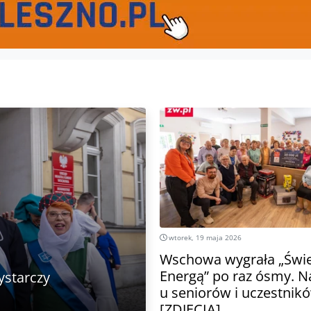
wtorek, 19 maja 2026
Wschowa wygrała „Świeć
Energą” po raz ósmy. N
ystarczy
u seniorów i uczestnik
[ZDJĘCIA]