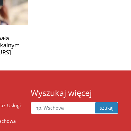
mała
lokalnym
URS]
Wyszukaj więcej
ż-Usługi-
szukaj
Wschowa