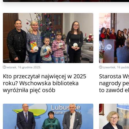
wtorek, 16 grudnia 2025
czwartek, 16 paźdz
Kto przeczytał najwięcej w 2025
Starosta W
roku? Wschowska biblioteka
nagrody pe
wyróżniła pięć osób
to zawód el