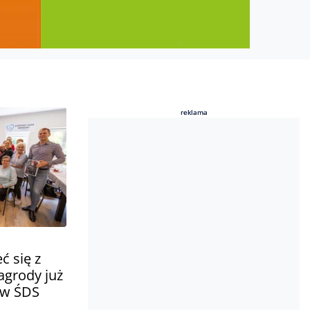
reklama
reklama
 się z
agrody już
ów ŚDS