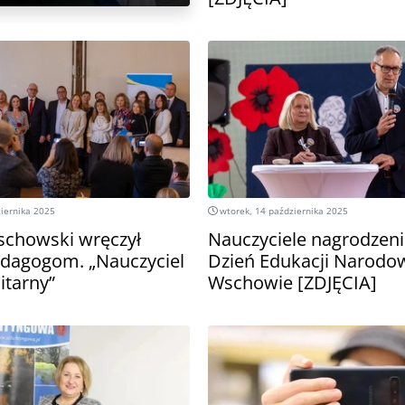
iernika 2025
wtorek, 14 października 2025
schowski wręczył
Nauczyciele nagrodzen
dagogom. „Nauczyciel
Dzień Edukacji Narodo
itarny”
Wschowie [ZDJĘCIA]