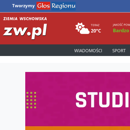
Tworzymy
JAKOŚĆ POW
TERAZ
Bardzo
20°C
WIADOMOŚCI
SPORT