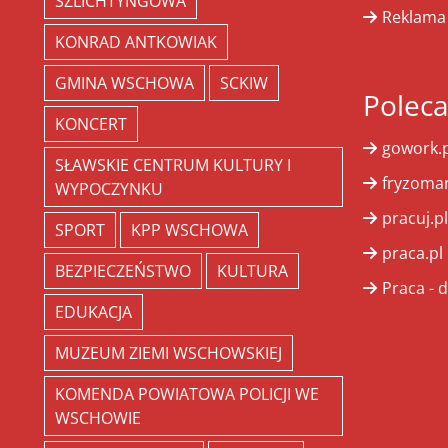
SZLICHTYNGOWA
Reklama
KONRAD ANTKOWIAK
GMINA WSCHOWA
SCKIW
Polec
KONCERT
gowork.p
SŁAWSKIE CENTRUM KULTURY I
fryzoman
WYPOCZYNKU
pracuj.pl
SPORT
KPP WSCHOWA
praca.pl
BEZPIECZEŃSTWO
KULTURA
Praca - d
EDUKACJA
MUZEUM ZIEMI WSCHOWSKIEJ
KOMENDA POWIATOWA POLICJI WE
WSCHOWIE