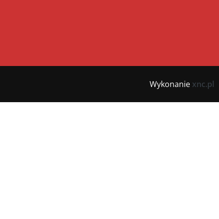
Wykonanie
xnc.pl