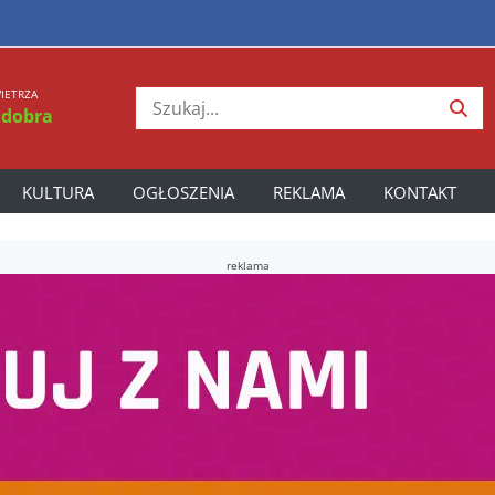
IETRZA
 dobra
KULTURA
OGŁOSZENIA
REKLAMA
KONTAKT
reklama