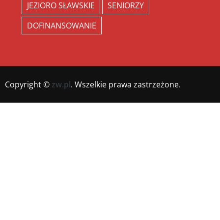
JEZIORO SŁAWSKIE
SENIORZY
DOFINANSOWANIE
Copyright ©
zw.pl
. Wszelkie prawa zastrzeżone.