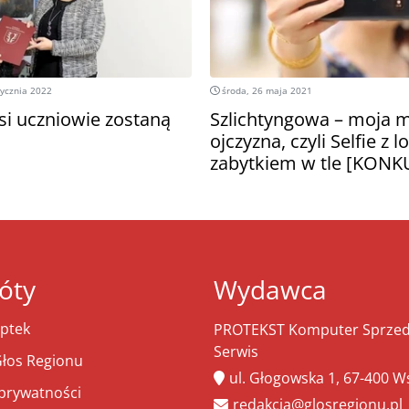
tycznia 2022
środa, 26 maja 2021
si uczniowie zostaną
Szlichtyngowa – moja 
ojczyzna, czyli Selfie z 
zabytkiem w tle [KONK
óty
Wydawca
ptek
PROTEKST Komputer Sprzeda
Serwis
łos Regionu
ul. Głogowska 1, 67-400 
 prywatności
redakcja@glosregionu.pl