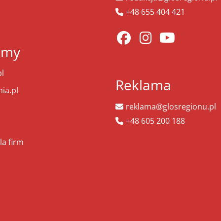
+48 655 404 421
amy
l
Reklama
ia.pl
reklama@glosregionu.pl
+48 605 200 188
la firm