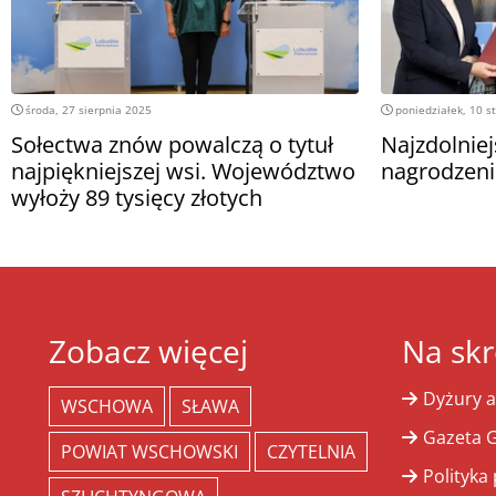
środa, 27 sierpnia 2025
poniedziałek, 10 s
Sołectwa znów powalczą o tytuł
Najzdolniej
najpiękniejszej wsi. Województwo
nagrodzeni
wyłoży 89 tysięcy złotych
Zobacz więcej
Na skr
Dyżury a
WSCHOWA
SŁAWA
Gazeta G
POWIAT WSCHOWSKI
CZYTELNIA
Polityka