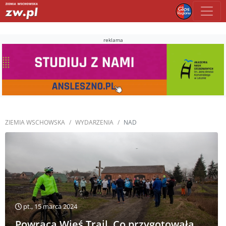
reklama
ZIEMIA WSCHOWSKA
WYDARZENIA
NAD
pt., 15 marca 2024
Powraca Wieś Trail. Co przygotowała