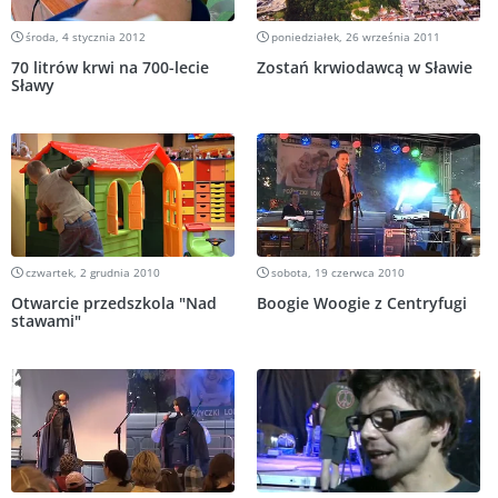
środa, 4 stycznia 2012
poniedziałek, 26 września 2011
70 litrów krwi na 700-lecie
Zostań krwiodawcą w Sławie
Sławy
czwartek, 2 grudnia 2010
sobota, 19 czerwca 2010
Otwarcie przedszkola "Nad
Boogie Woogie z Centryfugi
stawami"