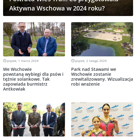
Aktywna Wschowa w 2024 roku?
piątek, 1 marca 2024
piątek, 2 lutego 2024
We Wschowie
Park nad Stawami we
powstaną wybiegi dla psów i
Wschowie zostanie
tężnie solankowe. Tak
zrewitalizowany. Wizualizacja
zapowiada burmistrz
robi wrażenie
Antkowiak