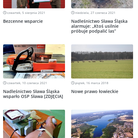
czwartek, 5 sierpnia 2021
niedziela, 27 czerwca 2021
Bezcenne wsparcie
Nadleśnictwo Sława Śląska
alarmuje: „Ktoś usilnie
próbuje podpalić las”
czwartek, 10 czerwca 2021
piątek, 16 marca 2018
Nadleśnictwo Sława Śląska
Nowe prawo łowieckie
wsparło OSP Sława [ZDJĘCIA]