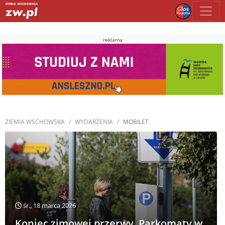
reklama
ZIEMIA WSCHOWSKA
WYDARZENIA
MOBILET
śr., 18 marca 2026
Koniec zimowej przerwy. Parkomaty w