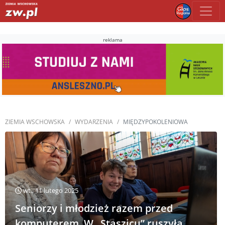
reklama
ZIEMIA WSCHOWSKA
WYDARZENIA
MIĘDZYPOKOLENIOWA
wt., 11 lutego 2025
Seniorzy i młodzież razem przed
komputerem. W „Staszicu” ruszyła