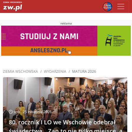
reklama
ZIEMIA WSCHOWSKA
WYDARZENIA
MATURA 2026
sob., 25 kwietnia 2026
80. rocznik I LO we Wschowie odebrał
świadectwa. „Zan to nie tylko miejsce, a