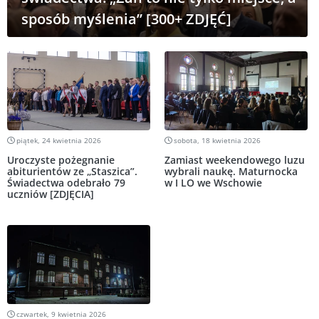
sposób myślenia” [300+ ZDJĘĆ]
piątek, 24 kwietnia 2026
sobota, 18 kwietnia 2026
Uroczyste pożegnanie
Zamiast weekendowego luzu
abiturientów ze „Staszica”.
wybrali naukę. Maturnocka
Świadectwa odebrało 79
w I LO we Wschowie
uczniów [ZDJĘCIA]
czwartek, 9 kwietnia 2026