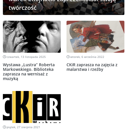
twórczość
czwartek, 13 listopada 2025
wtorek, 6 września 2022
Wystawa „Lustra” Roberta
CKiR zaprasza na zajęcia z
Markowskiego. Biblioteka
malarstwa i rzeźby
zaprasza na wernisaż z
muzyką
piątek, 27 sierpnia 2021