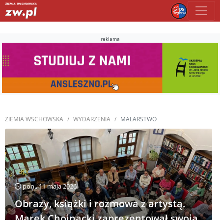
reklama
ZIEMIA WSCHOWSKA
WYDARZENIA
MALARSTWO
pon., 11 maja 2026
Obrazy, książki i rozmowa z artystą.
Marek Chojnacki zaprezentował swoją